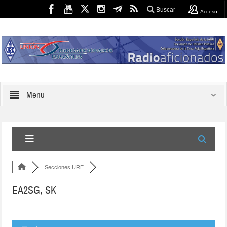
Buscar
Acceso
Menu
Secciones URE
EA2SG, SK