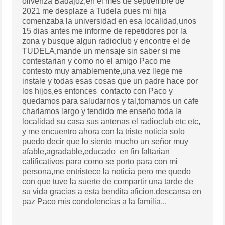
olivenza Badajoz,en el mes de septiembre de
2021 me desplaze a Tudela pues mi hija
comenzaba la universidad en esa localidad,unos
15 dias antes me informe de repetidores por la
zona y busque algun radioclub y encontre el de
TUDELA,mande un mensaje sin saber si me
contestarian y como no el amigo Paco me
contesto muy amablemente,una vez llege me
instale y todas esas cosas que un padre hace por
los hijos,es entonces contacto con Paco y
quedamos para saludarnos y tal,tomamos un cafe
charlamos largo y tendido me enseño toda la
localidad su casa sus antenas el radioclub etc etc,
y me encuentro ahora con la triste noticia solo
puedo decir que lo siento mucho un señor muy
afable,agradable,educado en fin faltarian
calificativos para como se porto para con mi
persona,me entristece la noticia pero me quedo
con que tuve la suerte de compartir una tarde de
su vida gracias a esta bendita aficion,descansa en
paz Paco mis condolencias a la familia...