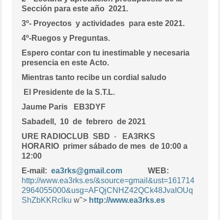
Sección para este año 2021.
3º- Proyectos y actividades para este 2021.
4º-Ruegos y Preguntas.
Espero contar con tu inestimable y necesaria
presencia en este Acto.
Mientras tanto recibe un cordial saludo
El Presidente de la S.T.L.
Jaume Paris
EB3DYF
Sabadell, 10 de febrero de 2021
URE RADIOCLUB SBD
-
EA3RKS
HORARIO
primer sábado de mes de 10:00 a
12:00
E-mail:
ea3rks@gmail.com
WEB:
http://www.ea3rks.es/&source=gmail&ust=161714
2964055000&usg=AFQjCNHZ42QCk48JvaIOUq
ShZbKKRclku
w">
http://www.ea3rks.es