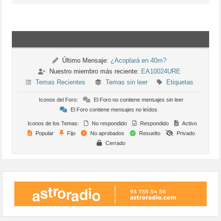
Último Mensaje:
¿Acoplará en 40m?
Nuestro miembro más reciente:
EA10024URE
Temas Recientes
Temas sin leer
Etiquetas
Iconos del Foro:
El Foro no contiene mensajes sin leer
El Foro contiene mensajes no leídos
Iconos de los Temas:
No respondido
Respondido
Activo
Popular
Fijo
No aprobados
Resuelto
Privado
Cerrado