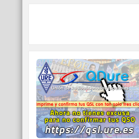
QDURE - https://qsl.ure.es
Imprime y confirma tus QSL en tan solo tres
click.
Nunca fue tan fácil y cómodo
el confirmar tus contactos.
IR A QDURE