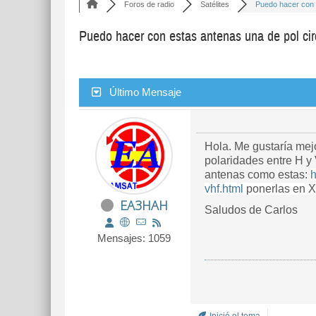
Foros de radio
Satélites
Puedo hacer con e
Puedo hacer con estas antenas una de pol cir
Último Mensaje
Hola. Me gustaría mej
polaridades entre H y
antenas como estas:
h
vhf.html
ponerlas en X 
EA3HAH
Saludos de Carlos
Mensajes: 1059