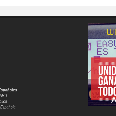
Españoles
IARU
blica
 Española