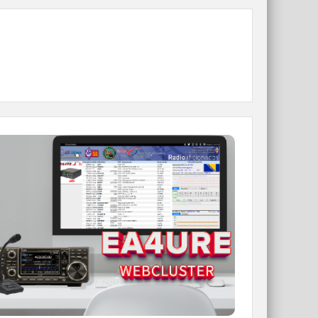
WEBCLUSTER EA4URE
Conoce el nuevo WebCluster de URE,
ahora con nuevos filtros e información y
compatible con GDURE
IR A WEBCLUSTER