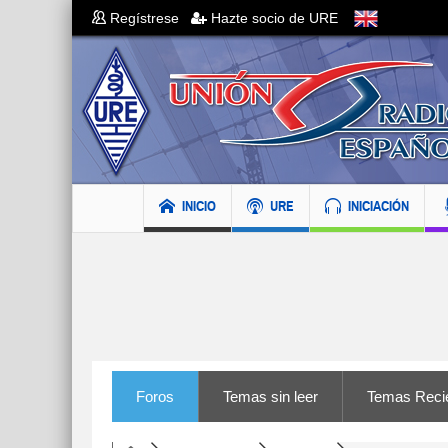
Regístrese
Hazte socio de URE
INICIO
URE
INICIACIÓN
Foros
Temas sin leer
Temas Reci