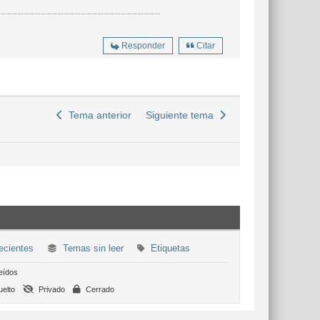
Responder
Citar
Tema anterior
Siguiente tema
cientes
Temas sin leer
Etiquetas
eídos
elto
Privado
Cerrado