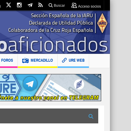
Buscar
Acceso socios
FOROS
MERCADILLO
URE WEB