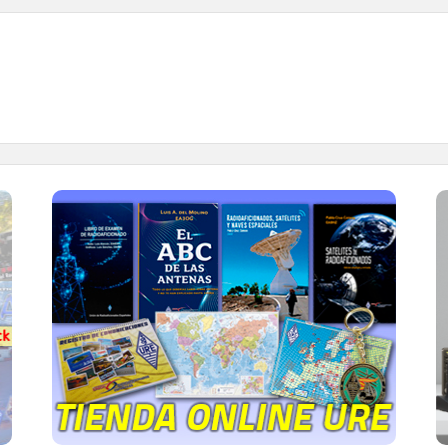
TIENDA ONLINE URE
Publicaciones, mapas, polos, camisetas,
gorras, tazas, forros polares y mucho más...
IR A LA TIENDA DE URE