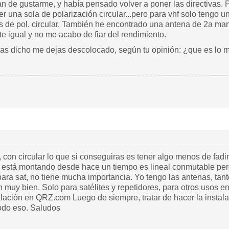
 de gustarme, y había pensado volver a poner las directivas. P
r una sola de polarización circular...pero para vhf solo tengo 
s de pol. circular. También he encontrado una antena de 2a man
e igual y no me acabo de fiar del rendimiento.
has dicho me dejas descolocado, según tu opinión: ¿que es lo 
 con circular lo que si conseguiras es tener algo menos de fad
 está montando desde hace un tiempo es lineal conmutable pero 
 para sat, no tiene mucha importancia. Yo tengo las antenas, t
n muy bien. Solo para satélites y repetidores, para otros usos e
alación en QRZ.com Luego de siempre, tratar de hacer la instala
todo eso. Saludos