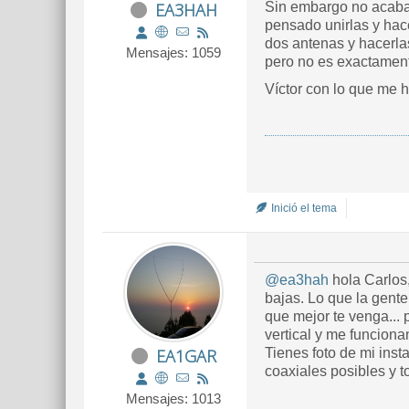
EA3HAH
Sin embargo no acaban
pensado unirlas y hace
dos antenas y hacerla
Mensajes: 1059
pero no es exactament
Víctor con lo que me 
Inició el tema
@ea3hah
hola Carlos,
bajas. Lo que la gente
que mejor te venga...
vertical y me funciona
EA1GAR
Tienes foto de mi inst
coaxiales posibles y 
Mensajes: 1013