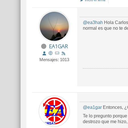
Inició el tema
@ea3hah
Hola Carlos,
normal es que no te d
EA1GAR
Mensajes: 1013
@ea1gar
Entonces, ¿Q
Te lo pregunto porque 
destrozo que me hizo, 