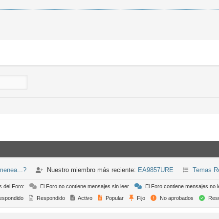
menea...?
Nuestro miembro más reciente:
EA9857URE
Temas Re
s del Foro:
El Foro no contiene mensajes sin leer
El Foro contiene mensajes no l
espondido
Respondido
Activo
Popular
Fijo
No aprobados
Resu