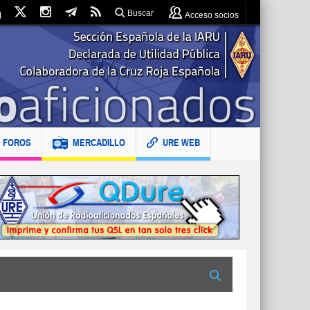
Buscar
Acceso socios
FOROS
MERCADILLO
URE WEB