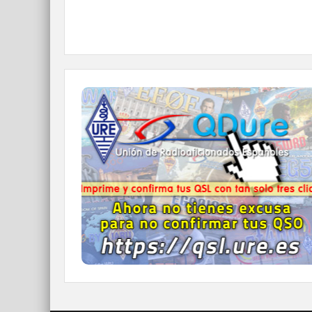
QDURE - https://qsl.ure.es
Imprime y confirma tus QSL en tan solo tres
click.
Nunca fue tan fácil y cómodo
el confirmar tus contactos.
IR A QDURE