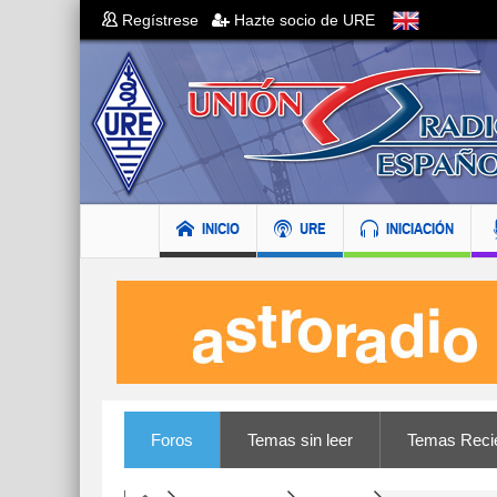
Regístrese
Hazte socio de URE
INICIO
URE
INICIACIÓN
Foros
Temas sin leer
Temas Reci