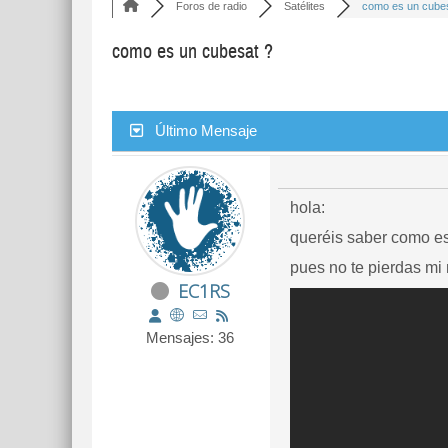
Foros de radio
Satélites
como es un cubesa
como es un cubesat ?
Último Mensaje
hola:
queréis saber como es 
pues no te pierdas mi
EC1RS
Mensajes: 36