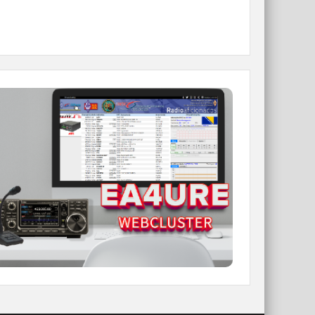
WEBCLUSTER EA4URE
Conoce el nuevo WebCluster de URE,
ahora con nuevos filtros e información y
compatible con GDURE
IR A WEBCLUSTER