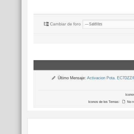
Cambiar de foro
Último Mensaje:
Activacion Pota. EC7DZZ
Icono
Iconos de los Temas:
No r