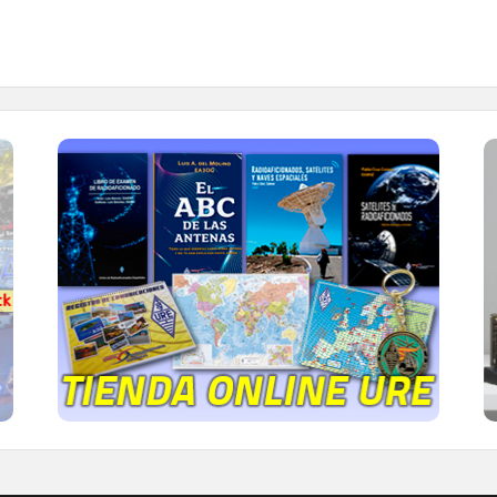
TIENDA ONLINE URE
Publicaciones, mapas, polos, camisetas,
gorras, tazas, forros polares y mucho más...
IR A LA TIENDA DE URE