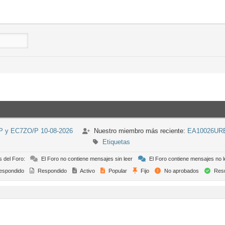
/P y EC7ZO/P 10-08-2026
Nuestro miembro más reciente:
EA10026UR
Etiquetas
s del Foro:
El Foro no contiene mensajes sin leer
El Foro contiene mensajes no l
espondido
Respondido
Activo
Popular
Fijo
No aprobados
Resu