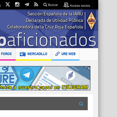
Buscar
Acceso socios
FOROS
MERCADILLO
URE WEB