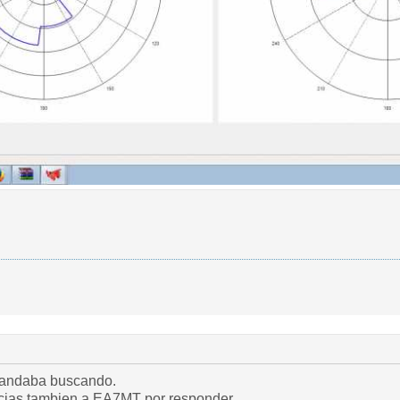
e andaba buscando.
acias tambien a EA7MT por responder.