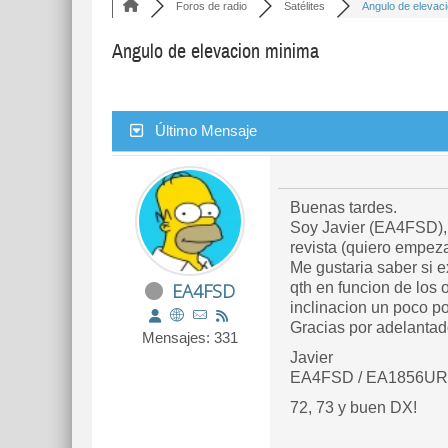
Foros de radio
Satélites
Angulo de elevaci
Angulo de elevacion minima
Último Mensaje
Buenas tardes.
Soy Javier (EA4FSD), 
revista (quiero empeza
Me gustaria saber si 
EA4FSD
qth en funcion de los
inclinacion un poco po
Gracias por adelantad
Mensajes: 331
Javier
EA4FSD / EA1856U
72, 73 y buen DX!