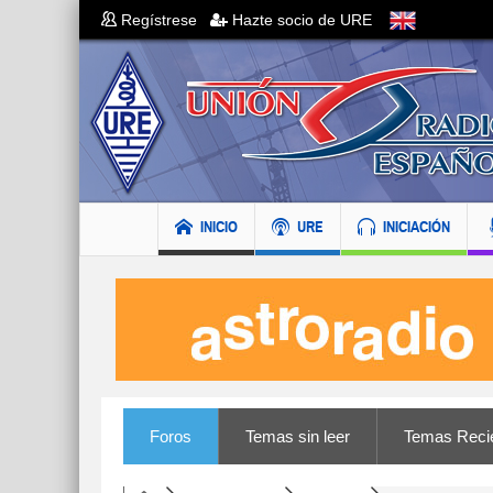
Regístrese
Hazte socio de URE
INICIO
URE
INICIACIÓN
Foros
Temas sin leer
Temas Reci