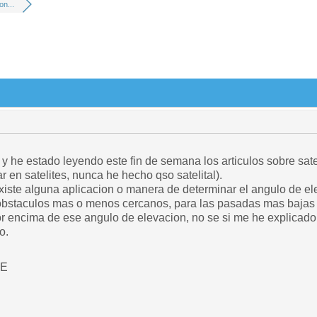
on...
y he estado leyendo este fin de semana los articulos sobre sat
r en satelites, nunca he hecho qso satelital).
existe alguna aplicacion o manera de determinar el angulo de e
 obstaculos mas o menos cercanos, para las pasadas mas bajas 
r encima de ese angulo de elevacion, no se si me he explicado 
o.
RE