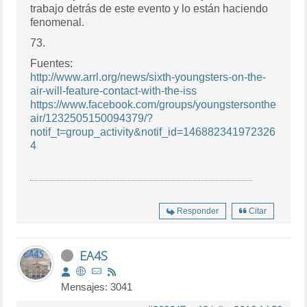
trabajo detrás de este evento y lo están haciendo
fenomenal.
73.
Fuentes:
http://www.arrl.org/news/sixth-youngsters-on-the-
air-will-feature-contact-with-the-iss
https://www.facebook.com/groups/youngstersonthe
air/1232505150094379/?
notif_t=group_activity&notif_id=146882341972326
4
Responder
Citar
EA4S
Mensajes: 3041