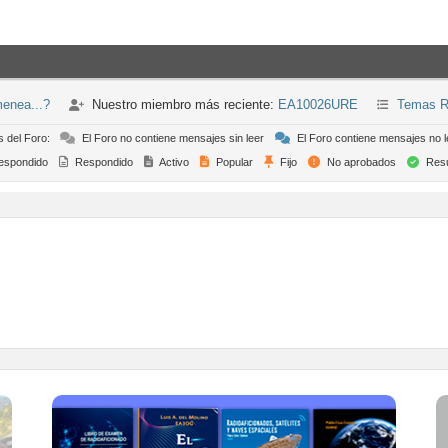
menea...?
Nuestro miembro más reciente:
EA10026URE
Temas R
s del Foro:
El Foro no contiene mensajes sin leer
El Foro contiene mensajes no l
espondido
Respondido
Activo
Popular
Fijo
No aprobados
Resu