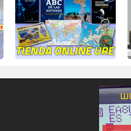
TIENDA ONLINE URE
Publicaciones, mapas, polos, camisetas,
gorras, tazas, forros polares y mucho más...
IR A LA TIENDA DE URE