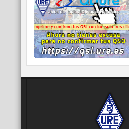
Imprime y confirma tus QSL en tan solo tres
click.
Nunca fue tan fácil y cómodo
el confirmar tus contactos.
IR A QDURE