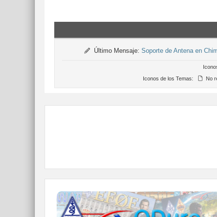
Último Mensaje:
Soporte de Antena en Chi
Icono
Iconos de los Temas:
No r
QDURE - https://qsl.ure.es