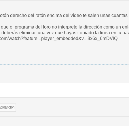
botón derecho del ratón encima del vídeo te salen unas cuantas 
 que el programa del foro no interprete la dirección como un e
 deberás eliminar, una vez que hayas copiado la linea en tu na
e. com/watch?feature =player_embedded&v= 8x6x_6mDVlQ