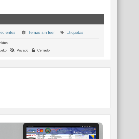
ecientes
Temas sin leer
Etiquetas
eídos
elto
Privado
Cerrado
WEBCLUSTER EA4URE