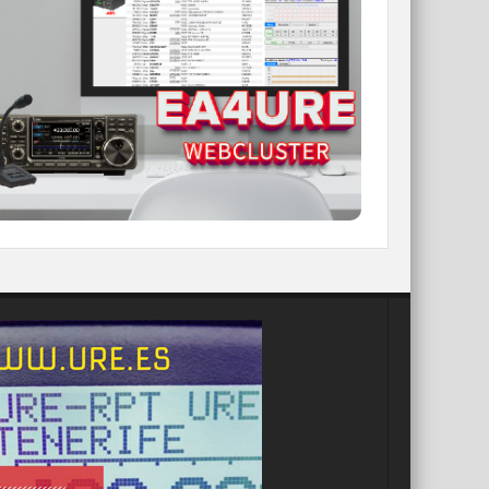
Conoce el nuevo WebCluster de URE,
ahora con nuevos filtros e información y
compatible con GDURE
IR A WEBCLUSTER