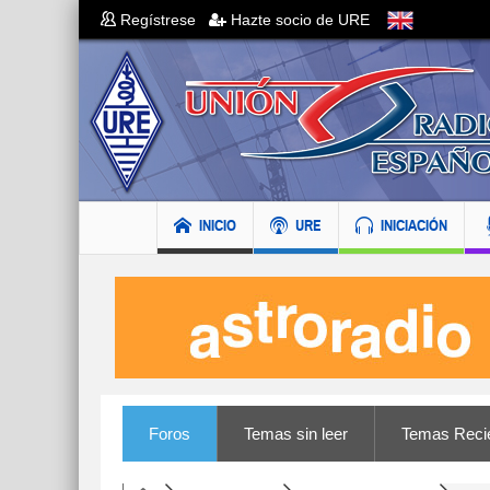
Regístrese
Hazte socio de URE
INICIO
URE
INICIACIÓN
Foros
Temas sin leer
Temas Reci