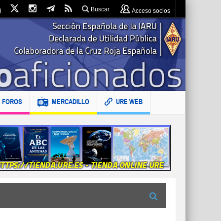
Buscar
Acceso socios
FOROS
MERCADILLO
URE WEB