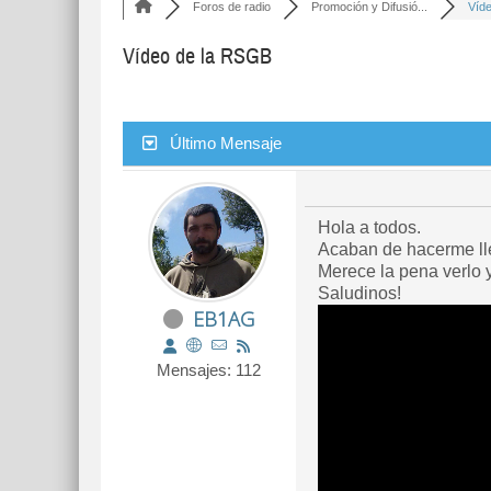
Foros de radio
Promoción y Difusió...
Víd
Vídeo de la RSGB
Último Mensaje
Hola a todos.
Acaban de hacerme lleg
Merece la pena verlo y
Saludinos!
EB1AG
Mensajes: 112