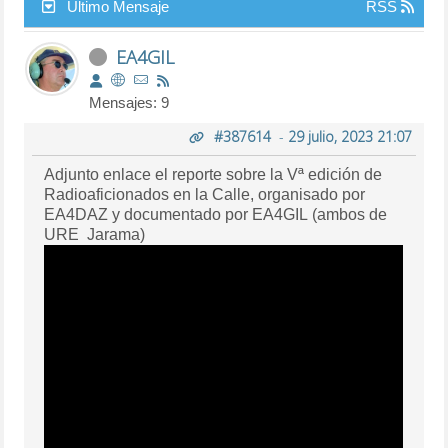
Último Mensaje
RSS
EA4GIL
Mensajes: 9
#387614
-
29 julio, 2023 21:07
Adjunto enlace el reporte sobre la Vª edición de
Radioaficionados en la Calle, organisado por
EA4DAZ y documentado por EA4GIL (ambos de
URE Jarama)