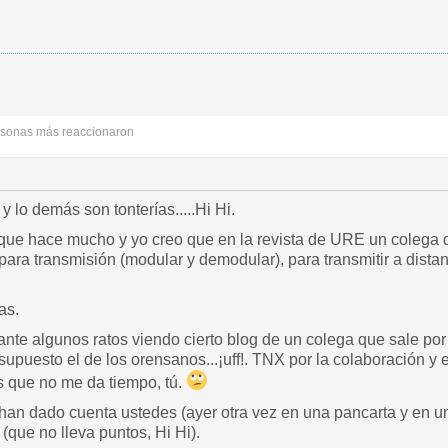
rsonas más reaccionaron
 lo demás son tonterías.....Hi Hi.
ue hace mucho y yo creo que en la revista de URE un colega de
ara transmisión (modular y demodular), para transmitir a distanc
as.
nte algunos ratos viendo cierto blog de un colega que sale por 
supuesto el de los orensanos...¡uff!. TNX por la colaboración y
s que no me da tiempo, tú.
e han dado cuenta ustedes (ayer otra vez en una pancarta y en un 
 (que no lleva puntos, Hi Hi).