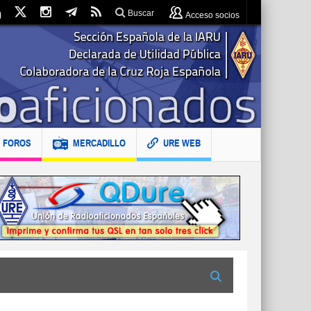
Buscar
Acceso socios
FOROS
MERCADILLO
URE WEB