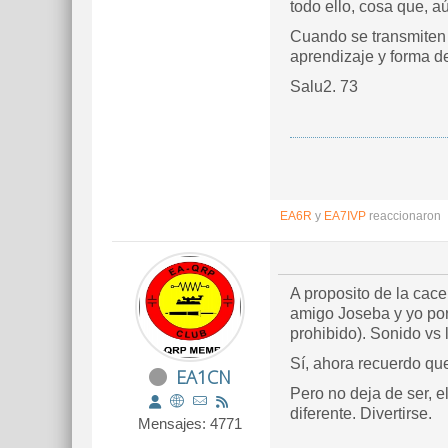
todo ello, cosa que, a
Cuando se transmiten s
aprendizaje y forma de
Salu2. 73
EA6R
y
EA7IVP
reaccionaron
A proposito de la cace
amigo Joseba y yo por
prohibido). Sonido vs 
Sí, ahora recuerdo qu
EA1CN
Pero no deja de ser, e
diferente. Divertirse.
Mensajes: 4771