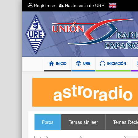
Regístrese
Hazte socio de URE
INICIO
URE
INICIACIÓN
Foros
Temas sin leer
Temas Reci