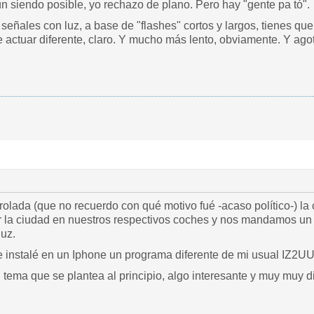
ún siendo posible, yo rechazo de plano. Pero hay "gente pa tó".
eñales con luz, a base de "flashes" cortos y largos, tienes que "
 actuar diferente, claro. Y mucho más lento, obviamente. Y ago
rolada (que no recuerdo con qué motivo fué -acaso político-) la
 la ciudad en nuestros respectivos coches y nos mandamos un 
luz.
e instalé en un Iphone un programa diferente de mi usual IZ2UUF
l tema que se plantea al principio, algo interesante y muy muy di