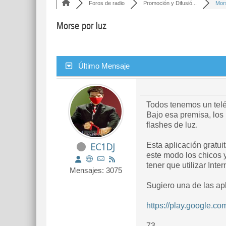
Foros de radio
Promoción y Difusió...
Mors
Morse por luz
Último Mensaje
Todos tenemos un telé
Bajo esa premisa, los
flashes de luz.
EC1DJ
Esta aplicación gratuit
este modo los chicos 
tener que utilizar Inter
Mensajes: 3075
Sugiero una de las apl
https://play.google.c
73.