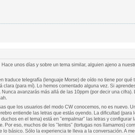
 Hace unos días y sobre un tema similar, alguien ajeno a nuest
n traduce telegrafía (lenguaje Morse) de oído no tiene por qué 
tá clara (para mí). Lo hemos comentado alguna vez. Si aprendes
a. Nunca avanzarás más allá de las 10ppm (por decir una cifra)
dah.
as que los usuarios del modo CW conocemos, no es nuevo. Un
ebro entiende las letras que estás oyendo. La dificultad (para
duchos en el tema) está en "empalmar" las letras y configurar 
ce. Por eso, muchos de los "lentos" (tortugas nos llamamos) com
e lo básico. Sólo la experiencia te lleva a la conversación. A 