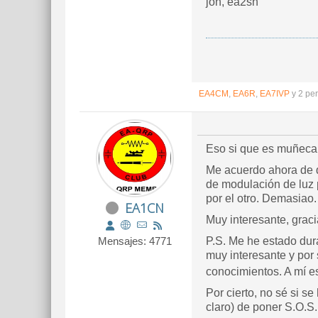
jon, ea2sn
EA4CM
,
EA6R
,
EA7IVP
y 2 pe
Eso si que es muñeca y
Me acuerdo ahora de q
de modulación de luz p
por el otro. Demasiao.
EA1CN
Muy interesante, graci
Mensajes: 4771
P.S. Me he estado dura
muy interesante y por 
conocimientos. A mí e
Por cierto, no sé si s
claro) de poner S.O.S.