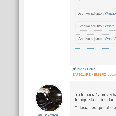
Archivo adjunto :
WhatsA
Archivo adjunto :
WhatsA
Archivo adjunto :
WhatsA
Inició el tema
EA7461URE
y
EB8BRZ
reacci
Yo lo hacia* aprovech
le pique la curiosidad.
* Hacia , porque ahora