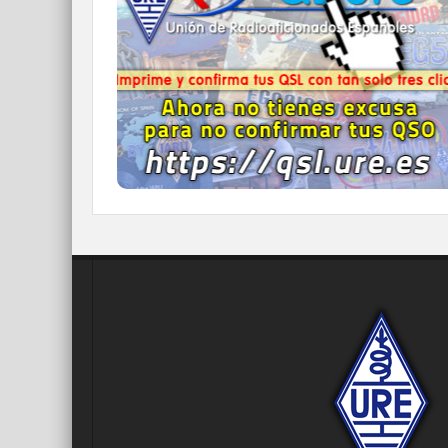
Imprime y confirma tus QSL en tan solo tres
click.
Nunca fue tan fácil y cómodo
el confirmar tus contactos.
IR A QDURE