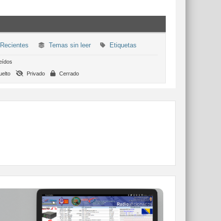
Recientes
Temas sin leer
Etiquetas
eídos
elto
Privado
Cerrado
WEBCLUSTER EA4URE