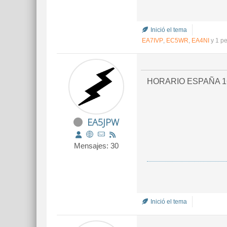
Inició el tema
EA7IVP
,
EC5WR
,
EA4NI
y 1 p
HORARIO ESPAÑA 1
EA5JPW
Mensajes: 30
Inició el tema