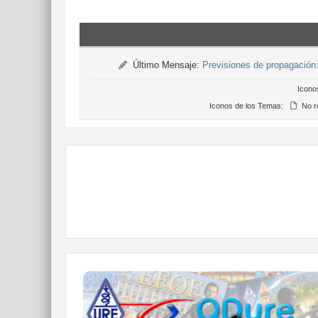
Último Mensaje:
Previsiones de propagació
Icono
Iconos de los Temas:
No r
QDURE - https://qsl.ure.es