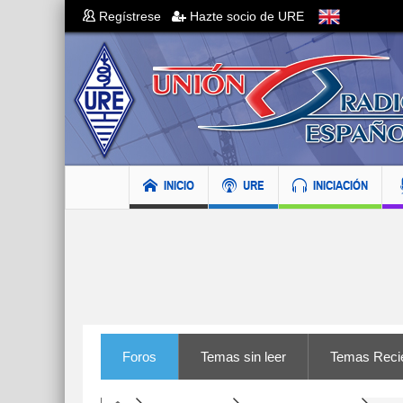
Regístrese
Hazte socio de URE
INICIO
URE
INICIACIÓN
Foros
Temas sin leer
Temas Reci