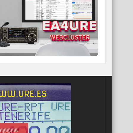
Conoce el nuevo WebCluster de URE,
ahora con nuevos filtros e información y
compatible con GDURE
IR A WEBCLUSTER