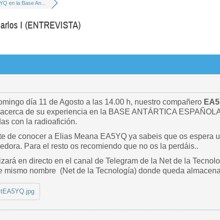
Q en la Base An...
Carlos I (ENTREVISTA)
omingo día 11 de Agosto a las 14.00 h, nuestro compañero
EA5
cerca de su experiencia en la BASE ANTÁRTICA ESPAÑOLA
as con la radioafición.
rte de conocer a Elias Meana EA5YQ ya sabeis que os espera un
edora. Para el resto os recomiendo que no os la perdáis..
izará en directo en el canal de Telegram de la Net de la Tecnol
e mismo nombre (Net de la Tecnología) donde queda almacenad
tEA5YQ.jpg