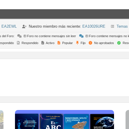
n: EA2EWL
Nuestro miembro más reciente:
EA10026URE
Temas 
s del Foro:
El Foro no contiene mensajes sin leer
El Foro contiene mensajes no l
espondido
Respondido
Activo
Popular
Fijo
No aprobados
Resu
TIENDA ONLINE URE