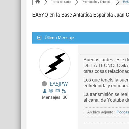
Foros de radio
Promoción y Difusió...
EA5Y
EA5YQ en la Base Antártica Española Juan 
Último Mensaje
Buenas tardes, este d
DE LA TECNOLOGÍA a
otras cosas relacionad
Los que teneís la sue
EA5JPW
entretenida y enriquec
La transmisión se real
Mensajes: 30
al canal de Youtube d
Archivo adjunto :
Podcas