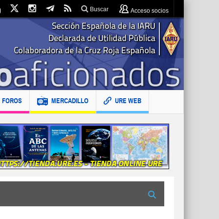
Buscar
Acceso socios
FOROS
MERCADILLO
URE WEB