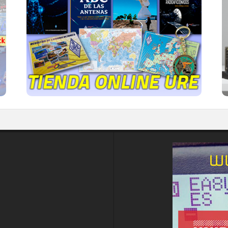
Publicaciones, mapas, polos, camisetas,
gorras, tazas, forros polares y mucho más...
IR A LA TIENDA DE URE