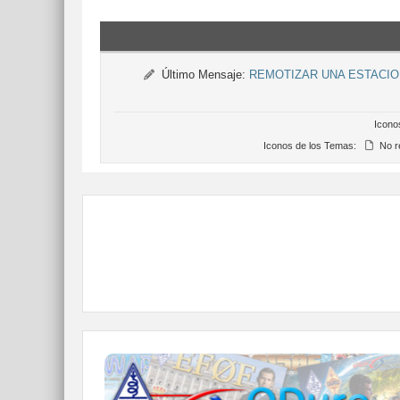
Último Mensaje:
REMOTIZAR UNA ESTACIO
Icono
Iconos de los Temas:
No r
QDURE - https://qsl.ure.es