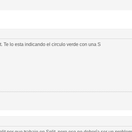
t. Te lo esta indicando el circulo verde con una S
plit por que trabajo en Split, pero eso no debería ser un problem