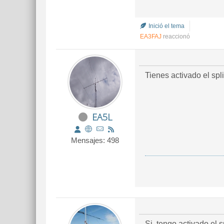
Inició el tema
EA3FAJ
reaccionó
Tienes activado el spli
EA5L
Mensajes: 498
Si, tengo activado el s