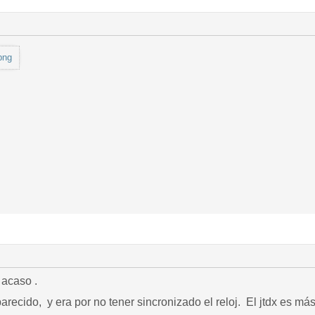
png
 acaso .
arecido, y era por no tener sincronizado el reloj. El jtdx es m