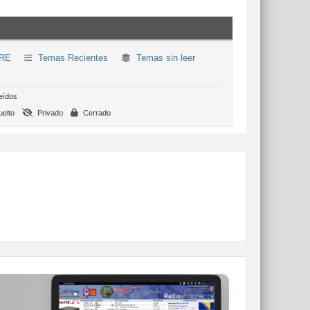
RE
Temas Recientes
Temas sin leer
eídos
elto
Privado
Cerrado
WEBCLUSTER EA4URE