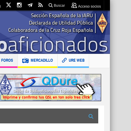
Buscar
Acceso socios
FOROS
MERCADILLO
URE WEB