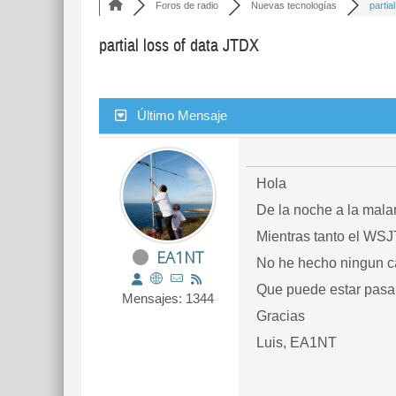
Foros de radio
Nuevas tecnologías
partial
partial loss of data JTDX
Último Mensaje
Hola
De la noche a la malan
Mientras tanto el WSJ
EA1NT
No he hecho ningun ca
Que puede estar pasa
Mensajes: 1344
Gracias
Luis, EA1NT