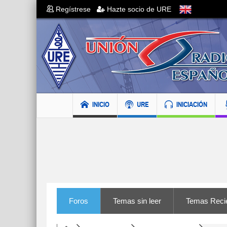
Regístrese
Hazte socio de URE
INICIO
URE
INICIACIÓN
Foros
Temas sin leer
Temas Reci