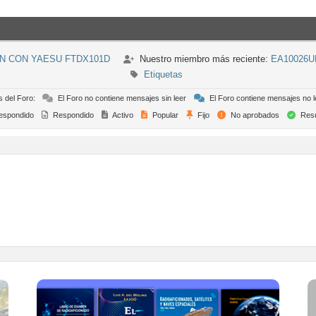
N CON YAESU FTDX101D
Nuestro miembro más reciente:
EA10026U
Etiquetas
s del Foro:
El Foro no contiene mensajes sin leer
El Foro contiene mensajes no l
espondido
Respondido
Activo
Popular
Fijo
No aprobados
Resu