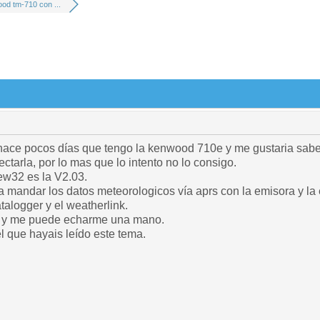
od tm-710 con ...
hace pocos días que tengo la kenwood 710e y me gustaria sabe
ctarla, por lo mas que lo intento no lo consigo.
ew32 es la V2.03.
 mandar los datos meteorologicos vía aprs con la emisora y la
alogger y el weatherlink.
e y me puede echarme una mano.
l que hayais leído este tema.