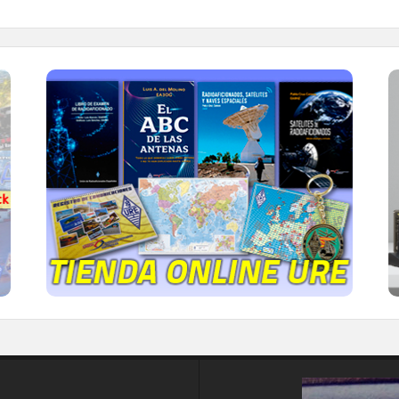
TIENDA ONLINE URE
Publicaciones, mapas, polos, camisetas,
gorras, tazas, forros polares y mucho más...
IR A LA TIENDA DE URE