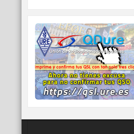
QDURE - https://qsl.ure.es
Imprime y confirma tus QSL en tan solo tres
click.
Nunca fue tan fácil y cómodo
el confirmar tus contactos.
IR A QDURE