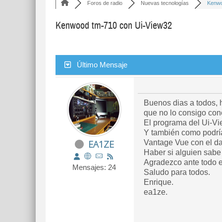
Foros de radio
Nuevas tecnologías
Kenwo
Kenwood tm-710 con Ui-View32
Último Mensaje
Buenos dias a todos, 
que no lo consigo cone
El programa del Ui-Vi
Y también como podría
EA1ZE
Vantage Vue con el dat
Haber si alguien sab
Agradezco ante todo e
Mensajes: 24
Saludo para todos.
Enrique.
ea1ze.