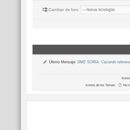
Cambiar de foro
Último Mensaje:
DME SORIA: Cazando referencia
Icono
Iconos de los Temas:
No r