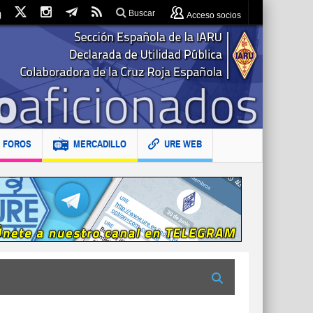
Buscar
Acceso socios
FOROS
MERCADILLO
URE WEB