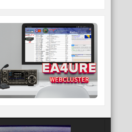
WEBCLUSTER EA4URE
Conoce el nuevo WebCluster de URE,
ahora con nuevos filtros e información y
compatible con GDURE
IR A WEBCLUSTER