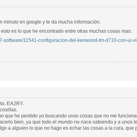
n minuto en google y te da mucha información.
 y esto es lo que he encontrado entre otras muchas cosas mas:
o/7-software/11541-configuracion-del-kenwood-tm-d710-con-ui-v
to, EA2RY.
osillas.
po que he perdido yo buscando unas cosas que no me funcionab
erlo bien, ya que todo el mundo no nace sabiendo y a unos le
go a alguien lo que no hago es echar las cosas a la cara, qu