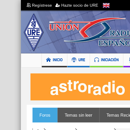
Regístrese
Hazte socio de URE
INICIO
URE
INICIACIÓN
Foros
Temas sin leer
Temas Reci