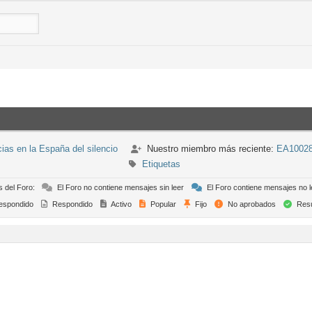
s en la España del silencio
Nuestro miembro más reciente:
EA1002
Etiquetas
s del Foro:
El Foro no contiene mensajes sin leer
El Foro contiene mensajes no l
espondido
Respondido
Activo
Popular
Fijo
No aprobados
Resu