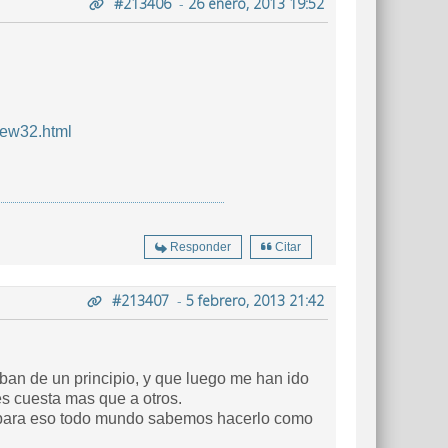
#213406
-
26 enero, 2013 19:52
iew32.html
Responder
Citar
#213407
-
5 febrero, 2013 21:42
an de un principio, y que luego me han ido
s cuesta mas que a otros.
e para eso todo mundo sabemos hacerlo como