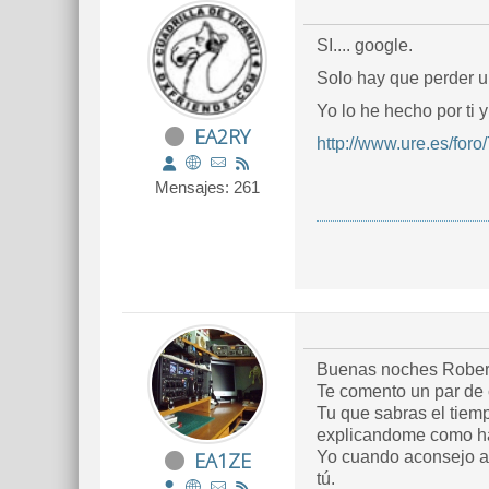
SI.... google.
Solo hay que perder u
Yo lo he hecho por ti
EA2RY
http://www.ure.es/for
Mensajes: 261
Buenas noches Rober
Te comento un par de c
Tu que sabras el tiem
explicandome como hac
EA1ZE
Yo cuando aconsejo al
tú.