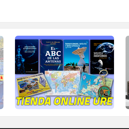
TIENDA ONLINE URE
Publicaciones, mapas, polos, camisetas,
gorras, tazas, forros polares y mucho más...
IR A LA TIENDA DE URE