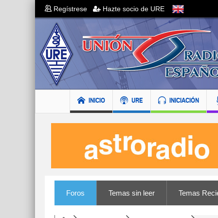
Regístrese
Hazte socio de URE
INICIO
URE
INICIACIÓN
Foros
Temas sin leer
Temas Reci