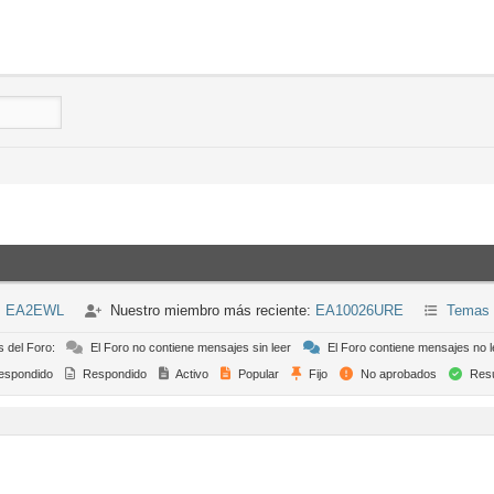
n: EA2EWL
Nuestro miembro más reciente:
EA10026URE
Temas 
s del Foro:
El Foro no contiene mensajes sin leer
El Foro contiene mensajes no l
espondido
Respondido
Activo
Popular
Fijo
No aprobados
Resu