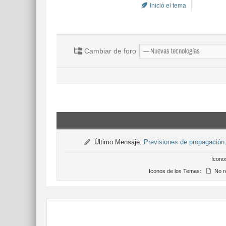
Inició el tema
Cambiar de foro
Último Mensaje:
Previsiones de propagació
Icono
Iconos de los Temas:
No r