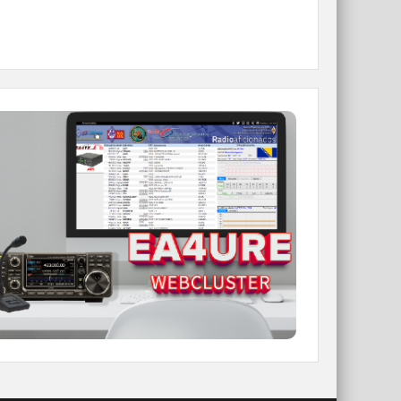
WEBCLUSTER EA4URE
Conoce el nuevo WebCluster de URE,
ahora con nuevos filtros e información y
compatible con GDURE
IR A WEBCLUSTER