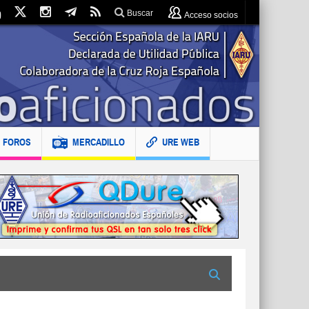
Buscar
Acceso socios
FOROS
MERCADILLO
URE WEB