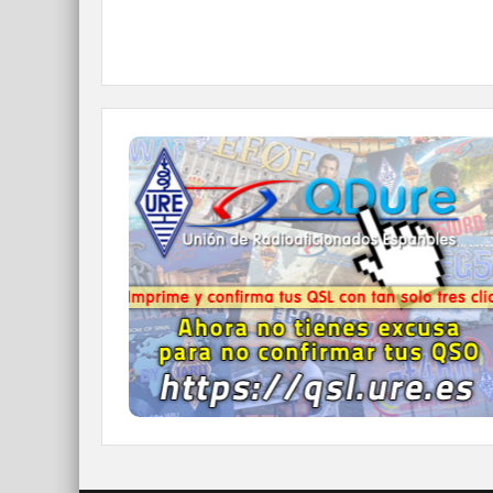
QDURE - https://qsl.ure.es
Imprime y confirma tus QSL en tan solo tres
click.
Nunca fue tan fácil y cómodo
el confirmar tus contactos.
IR A QDURE