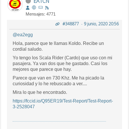
EA1CN
Mensajes: 4771
#348877
-
9 junio, 2020 20:56
@ea2egg
Hola, parece que te llamas Koldo. Recibe un
cordial saludo.
Yo tengo los Scala Rider (Cardo) que uso con mi
pasajera. Ya van dos que he gastado. Casi los
mejores que parece que hay.
Parece que van en 730 Khz. Me ha picado la
curiosidad y lo he rebuscado a ver....
Mira lo que he encontrado.
https://fccid.io/Q95ER19/Test-Report/Test-Report-
3-2528047