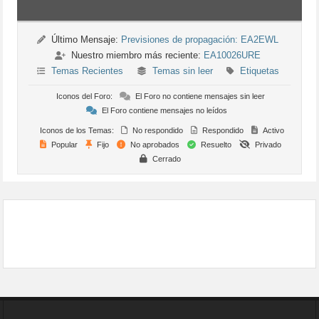
Último Mensaje:
Previsiones de propagación: EA2EWL
Nuestro miembro más reciente:
EA10026URE
Temas Recientes
Temas sin leer
Etiquetas
Iconos del Foro:
El Foro no contiene mensajes sin leer
El Foro contiene mensajes no leídos
Iconos de los Temas:
No respondido
Respondido
Activo
Popular
Fijo
No aprobados
Resuelto
Privado
Cerrado