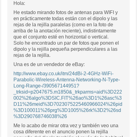
Hola:
He estado mirando fotos de antenas para WIFI y
en prácticamente todas están con el dipolo y las
rejas de la rejilla paralelas (como en la foto de
arriba de la anotación reciente), indistintamente
que el conjunto esté en horizontal o vertical.
Solo he encontrado un par de fotos que ponen el
dipolo y la rejilla pequeña perpendiculares a las
rejas de la rejilla.
Una es de un vendedor de eBay:
http://www.ebay.co.uk/itm/24dBi-2-4GHz-WiFi-
Parabolic-Wireless-Antenna-Networking-N-Type-
Long-Range-/390567144951?
_trksid=p2047675.m1850&_trkparms=aid%3D222
002%26algo%3DSIC.FIT%26ao%3D1%26asc%3
D11%26meid%3D7023075225460966024%26pid
%3D100011%26prg%3D1005%26rk%3D2%26sd
%3D290768746038%26
Me lo acabo de mirar otra vez y también veo una
cosa diferente en el anuncio ponen la rejilla