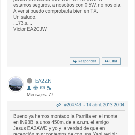
estamos seguros, a nosotros con 0,5W. no nos oia.
A ver si puedo comprobarla bien en TX.
Un saludo.
....73,s....
Víctor EA2CJW
Responder
Citar
EA2ZN
Mensajes: 77
#204743
-
14 abril, 2013 20:04
Bueno ya hemos montado la Parrilla en el monte
en IN93BI a unos 450m. de a.s.n.m. el amigo
Jesus EA2AWD y yo y la verdad de que en
recepción muy contentos de con una Yagi recibir