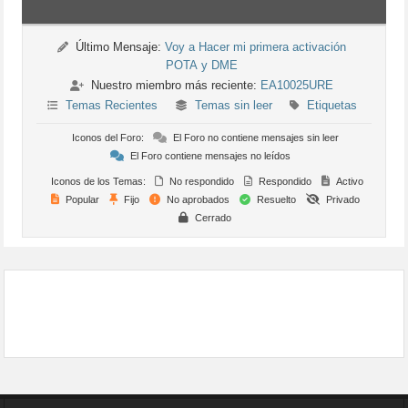
Último Mensaje:
Voy a Hacer mi primera activación
POTA y DME
Nuestro miembro más reciente:
EA10025URE
Temas Recientes
Temas sin leer
Etiquetas
Iconos del Foro:
El Foro no contiene mensajes sin leer
El Foro contiene mensajes no leídos
Iconos de los Temas:
No respondido
Respondido
Activo
Popular
Fijo
No aprobados
Resuelto
Privado
Cerrado