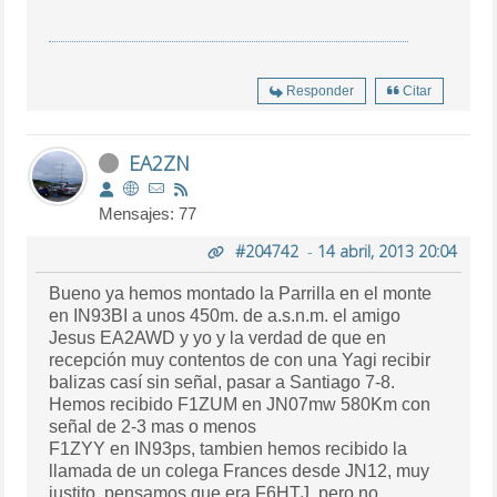
Responder
Citar
EA2ZN
Mensajes: 77
#204742
-
14 abril, 2013 20:04
Bueno ya hemos montado la Parrilla en el monte
en IN93BI a unos 450m. de a.s.n.m. el amigo
Jesus EA2AWD y yo y la verdad de que en
recepción muy contentos de con una Yagi recibir
balizas casí sin señal, pasar a Santiago 7-8.
Hemos recibido F1ZUM en JN07mw 580Km con
señal de 2-3 mas o menos
F1ZYY en IN93ps, tambien hemos recibido la
llamada de un colega Frances desde JN12, muy
justito, pensamos que era F6HTJ, pero no