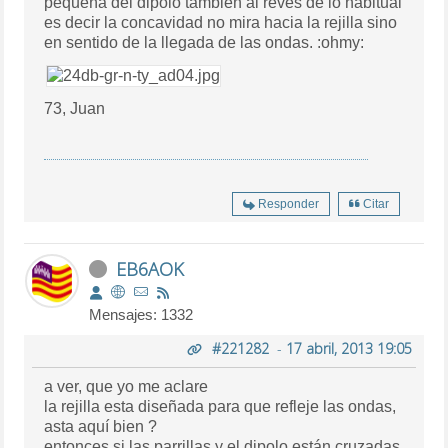
pequeña del dipolo también al revés de lo habitual
es decir la concavidad no mira hacia la rejilla sino
en sentido de la llegada de las ondas. :ohmy:
73, Juan
Responder
Citar
EB6AOK
Mensajes: 1332
#221282
-
17 abril, 2013 19:05
a ver, que yo me aclare
la rejilla esta diseñada para que refleje las ondas,
asta aquí bien ?
entonces si las parrillas y el dipolo están cruzadas