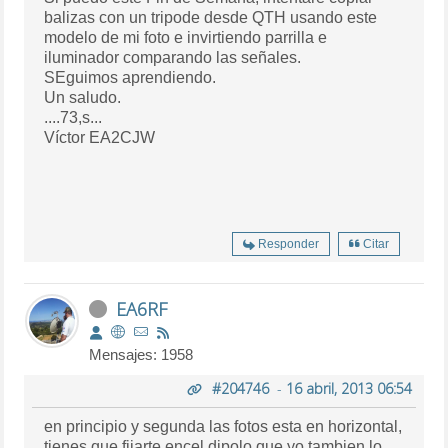
balizas con un tripode desde QTH usando este
modelo de mi foto e invirtiendo parrilla e
iluminador comparando las señales.
SEguimos aprendiendo.
Un saludo.
....73,s...
Víctor EA2CJW
Responder
Citar
EA6RF
Mensajes: 1958
#204746
-
16 abril, 2013 06:54
en principio y segunda las fotos esta en horizontal,
tienes que fijarte encel dipolo que yo tambien lo