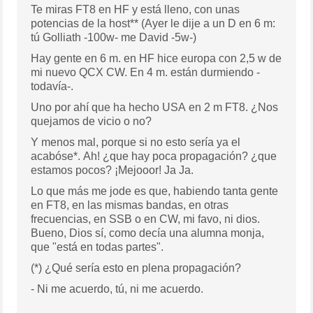
Te miras FT8 en HF y está lleno, con unas
potencias de la host** (Ayer le dije a un D en 6 m:
tú Golliath -100w- me David -5w-)
Hay gente en 6 m. en HF hice europa con 2,5 w de
mi nuevo QCX CW. En 4 m. están durmiendo -
todavía-.
Uno por ahí que ha hecho USA en 2 m FT8. ¿Nos
quejamos de vicio o no?
Y menos mal, porque si no esto sería ya el
acabóse*. Ah! ¿que hay poca propagación? ¿que
estamos pocos? ¡Mejooor! Ja Ja.
Lo que más me jode es que, habiendo tanta gente
en FT8, en las mismas bandas, en otras
frecuencias, en SSB o en CW, mi favo, ni dios.
Bueno, Dios sí, como decía una alumna monja,
que "está en todas partes".
(*) ¿Qué sería esto en plena propagación?
- Ni me acuerdo, tú, ni me acuerdo.