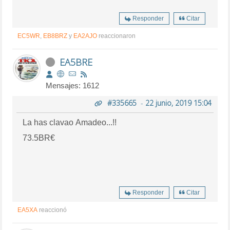
Responder
Citar
EC5WR
,
EB8BRZ
y
EA2AJO
reaccionaron
EA5BRE
Mensajes: 1612
#335665
-
22 junio, 2019 15:04
La has clavao Amadeo...!!
73.5BR€
Responder
Citar
EA5XA
reaccionó