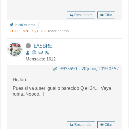
Responder
Citar
Inició el tema
EC1T
,
EA2ELX
y
EB1IC
reaccionaron
EA5BRE
Mensajes: 1612
#335590
-
20 junio, 2019 07:52
Hi Jon:
Pues si va a ser igual o parecido Q el 24.... Vaya
ruina..Noooo..!!
Responder
Citar