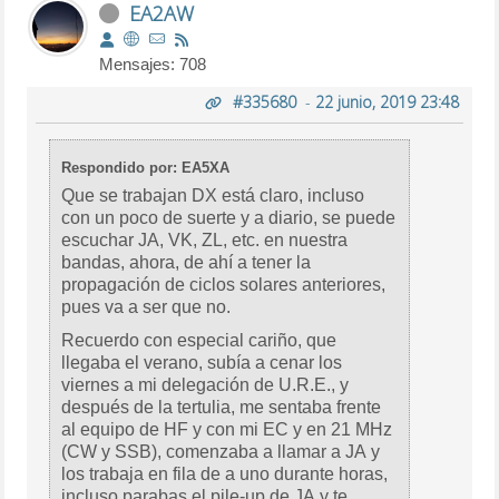
EA2AW
Mensajes: 708
#335680
-
22 junio, 2019 23:48
Respondido por: EA5XA
Que se trabajan DX está claro, incluso
con un poco de suerte y a diario, se puede
escuchar JA, VK, ZL, etc. en nuestra
bandas, ahora, de ahí a tener la
propagación de ciclos solares anteriores,
pues va a ser que no.
Recuerdo con especial cariño, que
llegaba el verano, subía a cenar los
viernes a mi delegación de U.R.E., y
después de la tertulia, me sentaba frente
al equipo de HF y con mi EC y en 21 MHz
(CW y SSB), comenzaba a llamar a JA y
los trabaja en fila de a uno durante horas,
incluso parabas el pile-up de JA y te