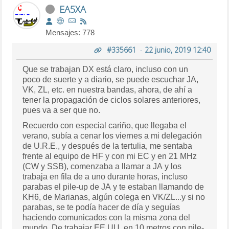
EA5XA
Mensajes: 778
#335661
-
22 junio, 2019 12:40
Que se trabajan DX está claro, incluso con un
poco de suerte y a diario, se puede escuchar JA,
VK, ZL, etc. en nuestra bandas, ahora, de ahí a
tener la propagación de ciclos solares anteriores,
pues va a ser que no.
Recuerdo con especial cariño, que llegaba el
verano, subía a cenar los viernes a mi delegación
de U.R.E., y después de la tertulia, me sentaba
frente al equipo de HF y con mi EC y en 21 MHz
(CW y SSB), comenzaba a llamar a JA y los
trabaja en fila de a uno durante horas, incluso
parabas el pile-up de JA y te estaban llamando de
KH6, de Marianas, algún colega en VK/ZL...y si no
parabas, se te podía hacer de día y seguías
haciendo comunicados con la misma zona del
mundo. De trabajar EE.UU. en 10 metros con pile-