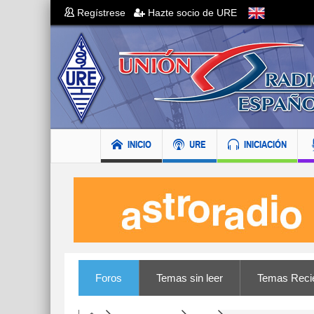
Regístrese
Hazte socio de URE
INICIO
URE
INICIACIÓN
Foros
Temas sin leer
Temas Reci