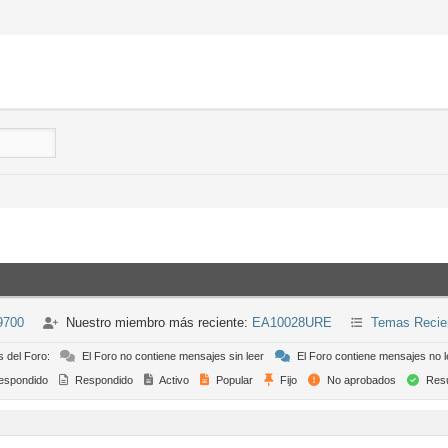
9700
Nuestro miembro más reciente:
EA10028URE
Temas Recie
s del Foro:
El Foro no contiene mensajes sin leer
El Foro contiene mensajes no l
espondido
Respondido
Activo
Popular
Fijo
No aprobados
Resu