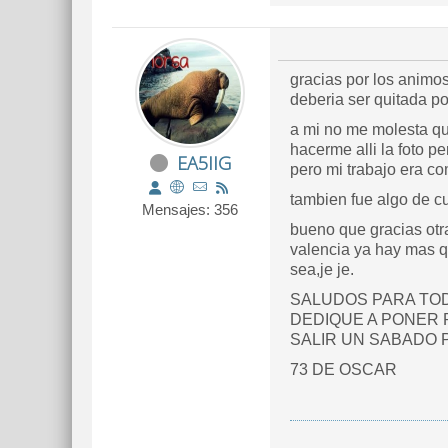
gracias por los animos
deberia ser quitada por
a mi no me molesta que
hacerme alli la foto p
EA5IIG
pero mi trabajo era 
tambien fue algo de cu
Mensajes: 356
bueno que gracias otr
valencia ya hay mas q
sea,je je.
SALUDOS PARA TOD
DEDIQUE A PONER 
SALIR UN SABADO 
73 DE OSCAR