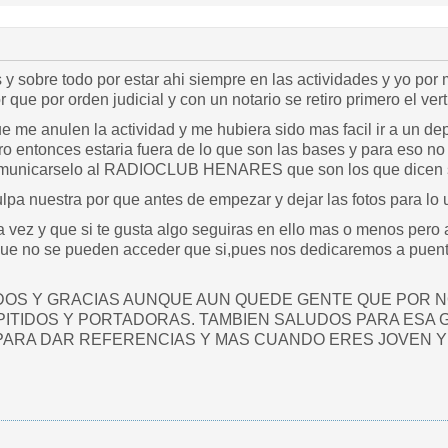
 y sobre todo por estar ahi siempre en las actividades y yo por 
 que por orden judicial y con un notario se retiro primero el vert
 me anulen la actividad y me hubiera sido mas facil ir a un de
ero entonces estaria fuera de lo que son las bases y para eso no 
comunicarselo al RADIOCLUB HENARES que son los que dicen si
lpa nuestra por que antes de empezar y dejar las fotos para lo
a vez y que si te gusta algo seguiras en ello mas o menos pero 
ue no se pueden acceder que si,pues nos dedicaremos a puentes
OS Y GRACIAS AUNQUE AUN QUEDE GENTE QUE POR NO
PITIDOS Y PORTADORAS. TAMBIEN SALUDOS PARA ESA 
PARA DAR REFERENCIAS Y MAS CUANDO ERES JOVEN Y 