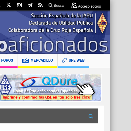
Buscar
Acceso socios
FOROS
MERCADILLO
URE WEB