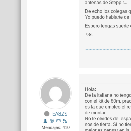
antenas de Steppir...
De echo los colegas qu
Yo puedo hablarte de l
Espero tengas suerte c
73s
Hola:
De la Italiana no teng
con el kit de 80m, pra
es la que empleo,el re
EA8ZS
de montar.
No te olvides del espa
nos de tierra. Si no ti
Mensajes: 410
mejor es pensar en la