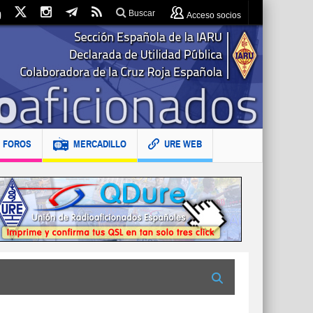
Buscar
Acceso socios
FOROS
MERCADILLO
URE WEB