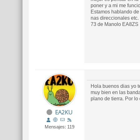
poner y a mi me funci
Estamos hablando de v
nas direccionales etc.
73 de Manolo EA8ZS
Hola buenos dias yo t
muy bien en las banda
plano de tierra. Por l
EA2KU
Mensajes: 119