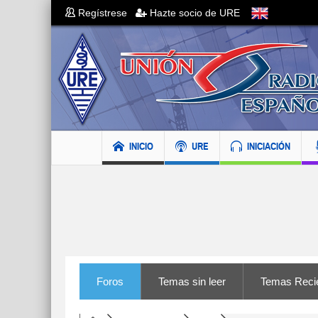
Regístrese
Hazte socio de URE
INICIO
URE
INICIACIÓN
Foros
Temas sin leer
Temas Reci