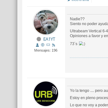
Inició el tema
Nadie??
Siento no poder ayuda
Ultrabeam Vertical 6-
Opiniones a favor y e
EA1YT
73´s
Mensajes: 196
Yo la tengo .... pero a
Estoy en pleno proceso
Lo que no voy a poder