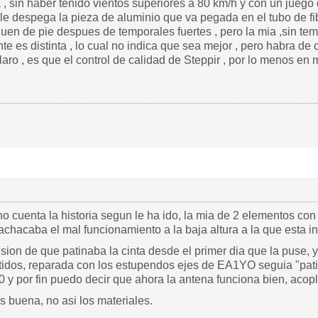
, sin haber tenido vientos superiores a 80 km/h y con un juego 
e le despega la pieza de aluminio que va pegada en el tubo de fi
uen de pie despues de temporales fuertes , pero la mia ,sin te
te es distinta , lo cual no indica que sea mejor , pero habra de 
laro , es que el control de calidad de Steppir , por lo menos en m
 cuenta la historia segun le ha ido, la mia de 2 elementos con
 achacaba el mal funcionamiento a la baja altura a la que esta in
sion de que patinaba la cinta desde el primer dia que la puse, y
rtidos, reparada con los estupendos ejes de EA1YO seguia "pati
40 y por fin puedo decir que ahora la antena funciona bien, aco
s buena, no asi los materiales.