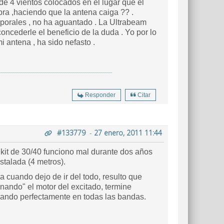
de 4 vientos colocados en el lugar que el
bra ,haciendo que la antena caiga ?? .
mporales , no ha aguantado . La Ultrabeam
concederle el beneficio de la duda . Yo por lo
i antena , ha sido nefasto .
Responder
Citar
#133779
-
27 enero, 2011 11:44
 kit de 30/40 funciono mal durante dos años
stalada (4 metros).
a cuando dejo de ir del todo, resulto que
nando" el motor del excitado, termine
plando perfectamente en todas las bandas.