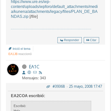
https://www.ure.es/wp-
content/uploads/wpforo/default_attachments/medi
a/kunena/attachments/legacy/files/PLAN_DE_BA
NDAS.zip
[/file]
Responder
Citar
Inició el tema
EA1JB
reaccionó
EA1C
Mensajes: 343
#39368
-
25 mayo, 2008 17:47
EA2COA escribió:
Escribió:
Hola,