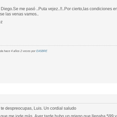
iego.Se me pasó ..Puta vejez..!!..Por cierto,las condiciones e
rse las venas vamos..
ez
cada hace 4 años 2 veces por
EA5BRE
í te despreocupas, Luis. Un cordial saludo
 que me jode más. Ayer tarde hubo un griego que llegaba 599 y 