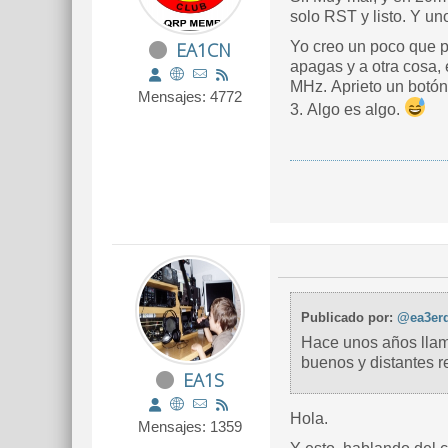
solo RST y listo. Y u
EA1CN
Yo creo un poco que pa
apagas y a otra cosa, 
MHz. Aprieto un botón
Mensajes: 4772
3. Algo es algo.
Publicado por:
@ea3er
Hace unos años llam
buenos y distantes 
EA1S
Hola.
Mensajes: 1359