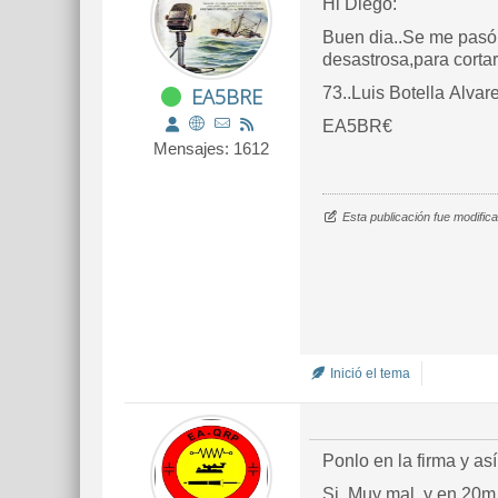
Hi Diego:
Buen dia..Se me pasó D
desastrosa,para corta
EA5BRE
73..Luis Botella Alvar
EA5BR€
Mensajes: 1612
Esta publicación fue modifi
Inició el tema
Ponlo en la firma y as
Si. Muy mal, y en 20m