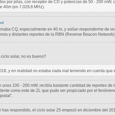
dos por pilas, con receptor de CD y potencias de 50 - 200 mW,
de 40m (en 7.029.8 MHz).
rd
amaba CQ, especialmente en 40 m, y solían responderme de ve
enos y distantes reportes de la RBN (Reverse Beacon Network)
 ciclo solar, no es bueno?
18, y en realidad no estaba nada mal teniendo en cuenta que era
n unos 100 - 200 mW, recibía bastante cantidad de reportes de 
dente como este de ZL que pudo ser propiciado por el fenóme
podal”.
 has respondido, el ciclo solar 25 empezó en diciembre del 20