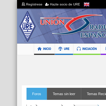
Regístrese
Hazte socio de URE
INICIO
URE
INICIACIÓN
Foros
Temas sin leer
Temas Reci