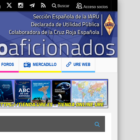
Buscar
Acceso socios
FOROS
MERCADILLO
URE WEB