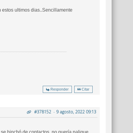
n estos ultimos dias..Sencillamente
Responder
Citar
#378152
-
9 agosto, 2022 09:13
se hinchó de contactos, no quería palique,