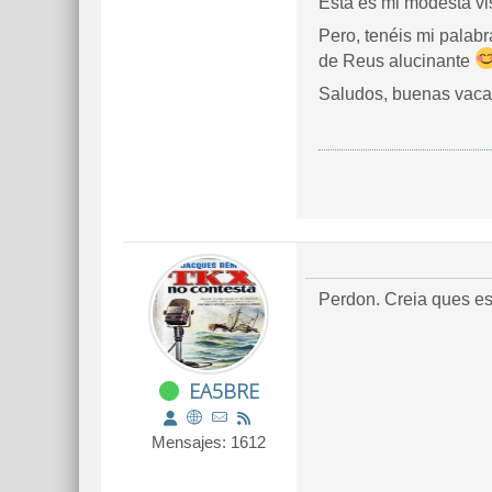
Esta es mi modesta vis
Pero, tenéis mi palab
de Reus alucinante
Saludos, buenas vaca
Perdon. Creia ques es
EA5BRE
Mensajes: 1612