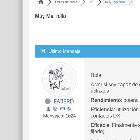
Foros de radio
HF
Muy Mal rollo
Muy Mal rollo
Último Mensaje
Hola.
A ver si soy capaz de s
utilizada.
EA3ERD
Rendimiento
: potenc
Eficiencia
: utilizaci
Mensajes: 1024
contactos DX.
Eficacia
: Finalmente 
fijado).