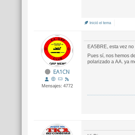
Inició el tema
EA5BRE, esta vez no ha
Pues sí, nos hemos des
polarizado a AA. ya me
EA1CN
Mensajes: 4772