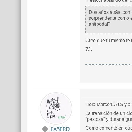
Y esto, hablando del c
Dos años atrás, con 
sorprendente como e
antipodal”.
Creo que tu mismo te 
73.
Hola Marco/EA1S y a 
La transición de un ci
“pastosa” y durar alg
EA3ERD
Como comenté en otro 