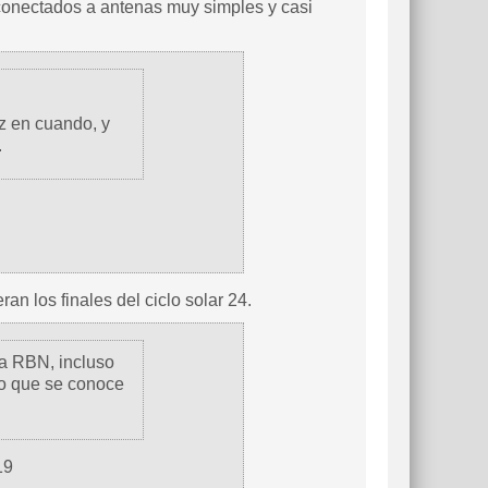
 conectados a antenas muy simples y casi
z en cuando, y
.
n los finales del ciclo solar 24.
la RBN, incluso
no que se conoce
19