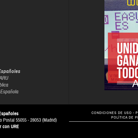
Españoles
IARU
blica
 Española
Españoles
CONDICIONES DE USO
-
P
POLÍTICA DE 
o Postal 55055 - 28053 (Madrid)
ar con URE