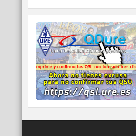
QDURE - https://qsl.ure.es
Imprime y confirma tus QSL en tan solo tres
click.
Nunca fue tan fácil y cómodo
el confirmar tus contactos.
IR A QDURE