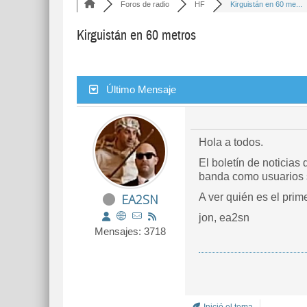
Foros de radio
HF
Kirguistán en 60 me...
Kirguistán en 60 metros
Último Mensaje
Hola a todos.
El boletín de noticias
banda como usuarios 
EA2SN
A ver quién es el prim
jon, ea2sn
Mensajes: 3718