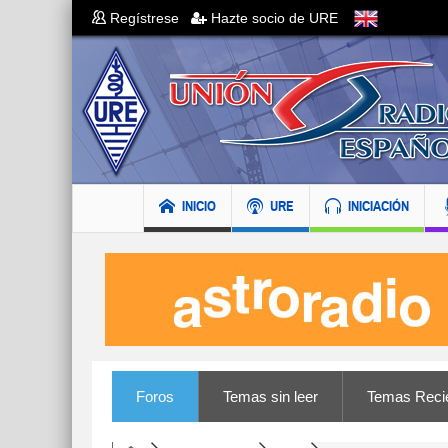
Regístrese
Hazte socio de URE
INICIO
URE
INICIACIÓN
Foros
Temas sin leer
Temas Reci