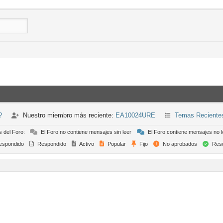
?
Nuestro miembro más reciente:
EA10024URE
Temas Reciente
s del Foro:
El Foro no contiene mensajes sin leer
El Foro contiene mensajes no l
espondido
Respondido
Activo
Popular
Fijo
No aprobados
Resu