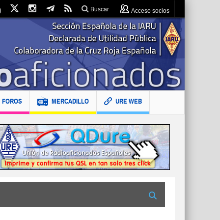
Buscar
Acceso socios
FOROS
MERCADILLO
URE WEB