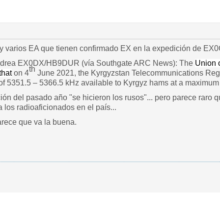
 varios EA que tienen confirmado EX en la expedición de EX
 Andrea EX0DX/HB9DUR (vía Southgate ARC News): The
Union 
th
hat
on 4
June 2021, the Kyrgyzstan Telecommunications Re
of 5351.5 – 5366.5 kHz available to Kyrgyz hams at a maximum
ción del pasado año "se hicieron los rusos"... pero parece raro
 los radioaficionados en el país...
rece que va la buena.