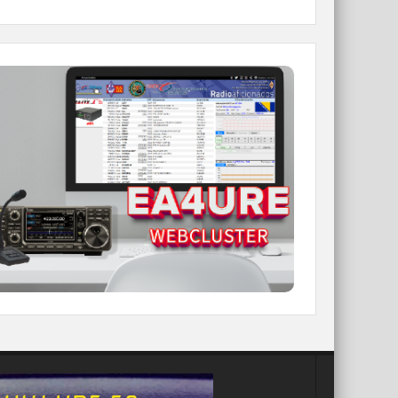
WEBCLUSTER EA4URE
Conoce el nuevo WebCluster de URE,
ahora con nuevos filtros e información y
compatible con GDURE
IR A WEBCLUSTER