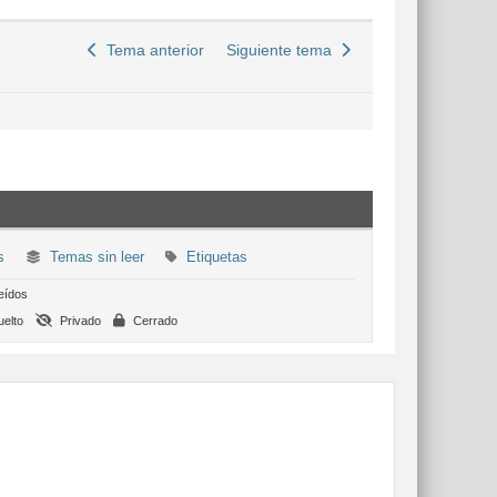
Tema anterior
Siguiente tema
s
Temas sin leer
Etiquetas
eídos
elto
Privado
Cerrado