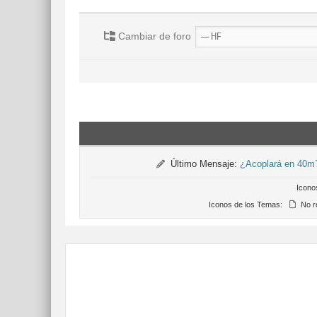
Cambiar de foro
Último Mensaje:
¿Acoplará en 40m
Icono
Iconos de los Temas:
No r