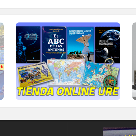
TIENDA ONLINE URE
Publicaciones, mapas, polos, camisetas,
gorras, tazas, forros polares y mucho más...
IR A LA TIENDA DE URE