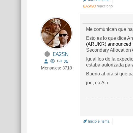
Inició el tema
EA5WO
reaccionó
Me comunican que hay
Esto es lo que dice
(ARUKR) announced t
Secondary Allocation 
EA2SN
Igual los de la expedi
estaba autorizada para
Mensajes: 3718
Bueno ahora sí que pa
jon, ea2sn
Inició el tema