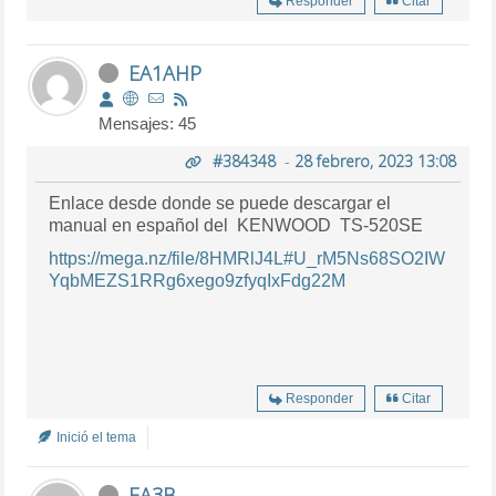
Responder
Citar
EA1AHP
Mensajes: 45
#384348
-
28 febrero, 2023 13:08
Enlace desde donde se puede descargar el
manual en español del KENWOOD TS-520SE
https://mega.nz/file/8HMRlJ4L#U_rM5Ns68SO2IW
YqbMEZS1RRg6xego9zfyqIxFdg22M
Responder
Citar
Inició el tema
EA3B