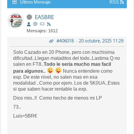
Último Mensaje
RSS
EA5BRE
Mensajes: 1612
#406018
-
20 octubre, 2025 11:29
Solo Cazado en 20 Phone, pero con muchisima
dificultad..Llegan mataditos del todo..Lastima Q no
salen en FT8..
Todo le seria mucho mas facil
para algunos..
Nunca entendere como
exp. De este nivel, no salen mas en esa
modalidad ..Como por ejem. Los de 5K0UA..Estos
si que saben hacer rentable la exp.
Dios mio..!! Como hecho de menos mi LP
73..
Luis>5BR€