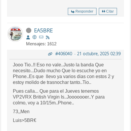
Responder
Citar
EA5BRE
Mensajes: 1612
#406040
-
21 octubre, 2025 02:39
Jooo Tio..!! Eso no vale..Justo la banda Que
necesito...Dudo mucho Que lo escuche yo en
Phone..Es que llevo ya varios dias con estos 2 y
estoy molido de trasnochar tanto..Tio..
Pues calla... Que para el Jueves tenemos
VP2VRX British Virgin Is..Jooooooer..Y para
colmo, voy a 10/15m..Phone..
73,,Men
Luis>5BR€