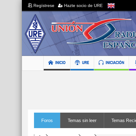
Regístrese
Hazte socio de URE
INICIO
URE
INICIACIÓN
Foros
Temas sin leer
Temas Reci