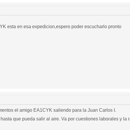
el amigo adrian EA1CYK esta en esa expedicion,espero poder escucharlo pronto
mentos el amigo EA1CYK saliendo para la Juan Carlos I.
hasta que pueda salir al aire. Va por cuestiones laborales y la ra