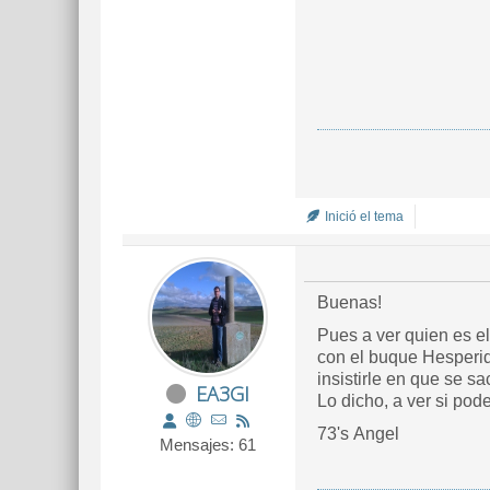
Inició el tema
Buenas!
Pues a ver quien es el
con el buque Hesperid
insistirle en que se s
EA3GI
Lo dicho, a ver si pod
73's Angel
Mensajes: 61