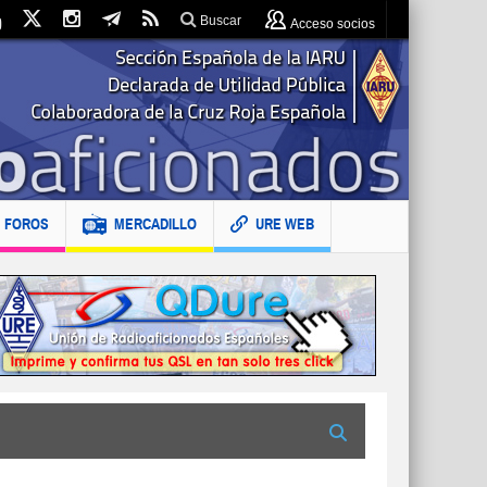
Buscar
Acceso socios
FOROS
MERCADILLO
URE WEB