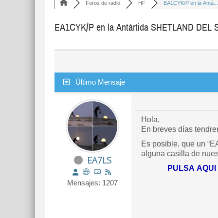
Foros de radio
HF
EA1CYK/P en la Antá...
EA1CYK/P en la Antártida SHETLAND DEL
Último Mensaje
Hola,
En breves días tendrem
Es posible, que un “EA
alguna casilla de nue
EA7LS
PULSA AQUI P
Mensajes: 1207