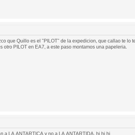
zco que Quillo es el "PILOT" de la expedicion, que callao te lo t
s otro PILOT en EA7, a este paso montamos una papeleria.
an a LA ANTARTICA y no a LA ANTARTIDA, hi hi hi