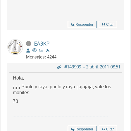
Responder
Citar
EA3KP
Mensajes: 4244
#143909
-
2 abril, 2011 08:51
Hola,
¡¡¡¡¡ Punto y raya, punto y raya. jajajaja, vale los
mobiles.
73
Responder
Citar