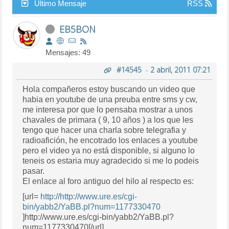
Último Mensaje
RSS
EB5BON
Mensajes: 49
#14545
-
2 abril, 2011 07:21
Hola compañeros estoy buscando un video que
habia en youtube de una preuba entre sms y cw,
me interesa por que lo pensaba mostrar a unos
chavales de primara ( 9, 10 años ) a los que les
tengo que hacer una charla sobre telegrafia y
radioafición, he encotrado los enlaces a youtube
pero el video ya no está disponible, si alguno lo
teneis os estaria muy agradecido si me lo podeis
pasar.
El enlace al foro antiguo del hilo al respecto es:
[url=
http://http://www.ure.es/cgi-
bin/yabb2/YaBB.pl?num=1177330470
]http://www.ure.es/cgi-bin/yabb2/YaBB.pl?
num=1177330470[/url]