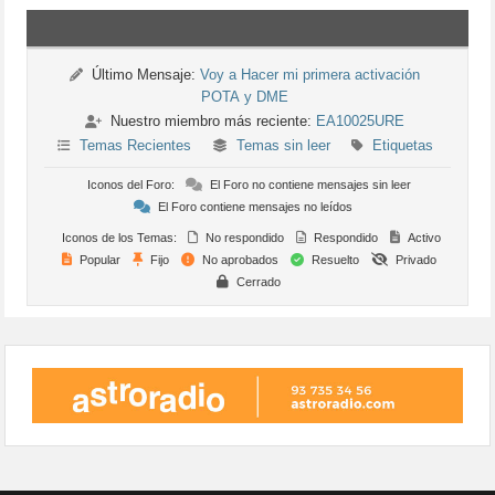
Último Mensaje:
Voy a Hacer mi primera activación
POTA y DME
Nuestro miembro más reciente:
EA10025URE
Temas Recientes
Temas sin leer
Etiquetas
Iconos del Foro:
El Foro no contiene mensajes sin leer
El Foro contiene mensajes no leídos
Iconos de los Temas:
No respondido
Respondido
Activo
Popular
Fijo
No aprobados
Resuelto
Privado
Cerrado