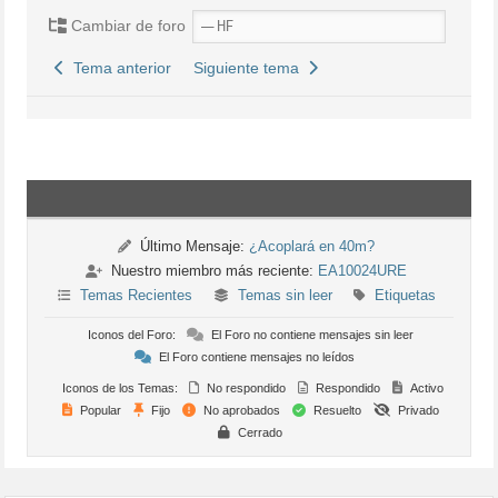
Cambiar de foro
Tema anterior
Siguiente tema
Último Mensaje:
¿Acoplará en 40m?
Nuestro miembro más reciente:
EA10024URE
Temas Recientes
Temas sin leer
Etiquetas
Iconos del Foro:
El Foro no contiene mensajes sin leer
El Foro contiene mensajes no leídos
Iconos de los Temas:
No respondido
Respondido
Activo
Popular
Fijo
No aprobados
Resuelto
Privado
Cerrado