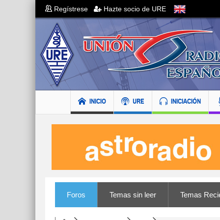
Regístrese
Hazte socio de URE
INICIO
URE
INICIACIÓN
Foros
Temas sin leer
Temas Reci