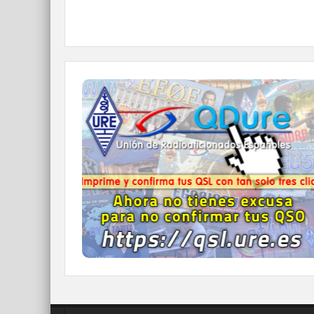
QDURE - https://qsl.ure.es
Imprime y confirma tus QSL en tan solo tres
click.
Nunca fue tan fácil y cómodo
el confirmar tus contactos.
IR A QDURE