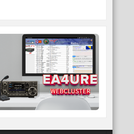
WEBCLUSTER EA4URE
Conoce el nuevo WebCluster de URE,
ahora con nuevos filtros e información y
compatible con GDURE
IR A WEBCLUSTER