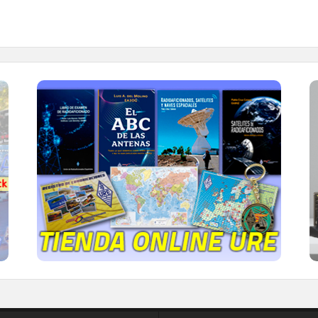
TIENDA ONLINE URE
Publicaciones, mapas, polos, camisetas,
gorras, tazas, forros polares y mucho más...
IR A LA TIENDA DE URE