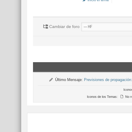
Inició el tema
Cambiar de foro
Último Mensaje:
Previsiones de propagació
Icono
Iconos de los Temas:
No r