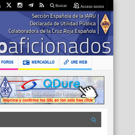
Buscar
Acceso socios
FOROS
MERCADILLO
URE WEB