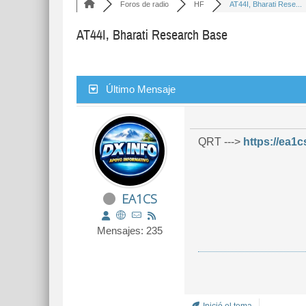
Foros de radio
HF
AT44I, Bharati Rese...
AT44I, Bharati Research Base
Último Mensaje
QRT --->
https://ea1c
EA1CS
Mensajes: 235