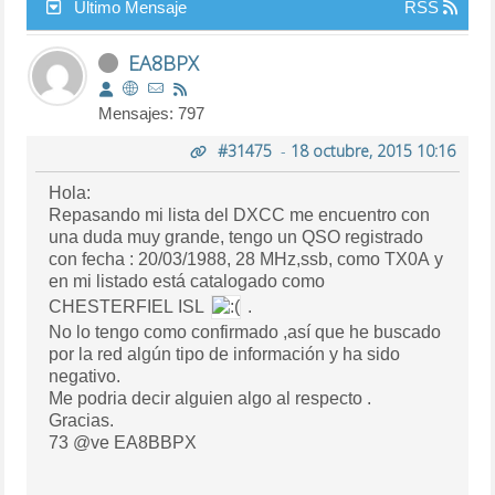
Último Mensaje
RSS
EA8BPX
Mensajes: 797
#31475
-
18 octubre, 2015 10:16
Hola:
Repasando mi lista del DXCC me encuentro con
una duda muy grande, tengo un QSO registrado
con fecha : 20/03/1988, 28 MHz,ssb, como TX0A y
en mi listado está catalogado como
CHESTERFIEL ISL
.
No lo tengo como confirmado ,así que he buscado
por la red algún tipo de información y ha sido
negativo.
Me podria decir alguien algo al respecto .
Gracias.
73 @ve EA8BBPX