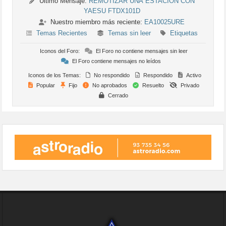
Último Mensaje:
REMOTIZAR UNA ESTACION CON
YAESU FTDX101D
Nuestro miembro más reciente:
EA10025URE
Temas Recientes
Temas sin leer
Etiquetas
Iconos del Foro:
El Foro no contiene mensajes sin leer
El Foro contiene mensajes no leídos
Iconos de los Temas:
No respondido
Respondido
Activo
Popular
Fijo
No aprobados
Resuelto
Privado
Cerrado