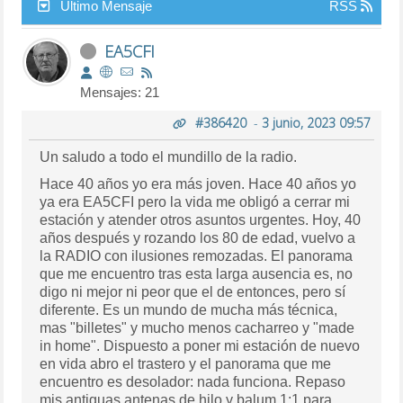
Último Mensaje
RSS
EA5CFI
Mensajes: 21
#386420
-
3 junio, 2023 09:57
Un saludo a todo el mundillo de la radio.
Hace 40 años yo era más joven. Hace 40 años yo
ya era EA5CFI pero la vida me obligó a cerrar mi
estación y atender otros asuntos urgentes. Hoy, 40
años después y rozando los 80 de edad, vuelvo a
la RADIO con ilusiones remozadas. El panorama
que me encuentro tras esta larga ausencia es, no
digo ni mejor ni peor que el de entonces, pero sí
diferente. Es un mundo de mucha más técnica,
mas "billetes" y mucho menos cacharreo y "made
in home". Dispuesto a poner mi estación de nuevo
en vida abro el trastero y el panorama que me
encuentro es desolador: nada funciona. Repaso
mis antiguas antenas de hilo y balum 1:1 para