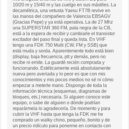
10/20 m y 15/40 m y las cuelgo en sus mástiles. La
decamétrica, una vetusta Yaesu FT7B revive en
las manos del compañero de Valencia EB5AGV
(Gracias Pepe) y ya está operativa. La de 27 Mhz
una SUPERSTAR 360 FM, pata negra de la CB,
está a la espera de recibir y cambiarle el transistor
excitador del paso final y queda lista. En VHF
tengo una FDK 750 Multi (CW, FM y SSB) que
está muda y sorda. Aparentemente todo está bien
(display, baja frecuencia, ptt y demás, pero no
recibe ni emite. La guardé recién comprada y
funcionando. Estéticamente está absolutamente
nueva pero averiada y lo peor es que con mis
conocimientos y mis pocos medios no sé ni cómo
empezar a meterle mano. Dispongo de toda la
información técnica (esquemas, diagramas de
bloques, ets.) necesaria. Si alguien conoce este
equipo, o sabe de alguien o dónde podrían
reparármela lo agradecería. De momento y para
cubrir la VHF hasta que tenga la FDK me he
comprado un walky chino, pequeño, bonito y de
un precio ridículo para ponerme en contacto con