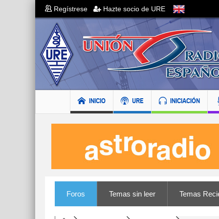
Regístrese
Hazte socio de URE
INICIO
URE
INICIACIÓN
Foros
Temas sin leer
Temas Reci