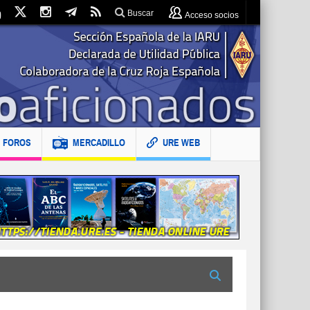
Buscar
Acceso socios
FOROS
MERCADILLO
URE WEB