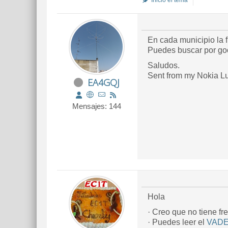
Inició el tema
En cada municipio la 
Puedes buscar por goog
Saludos.
Sent from my Nokia L
EA4GQJ
Mensajes: 144
Hola
· Creo que no tiene 
· Puedes leer el
VAD