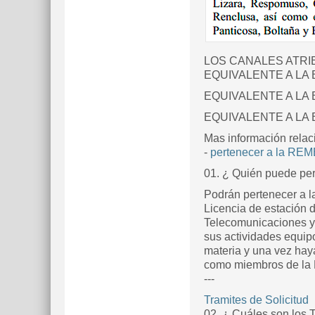
LOS CANALES ATRIB
EQUIVALENTE A LA
EQUIVALENTE A LA 
EQUIVALENTE A LA 
Mas información relac
-
pertenecer a la RE
01. ¿ Quién puede pe
Podrán pertenecer a l
Licencia de estación d
Telecomunicaciones y p
sus actividades equip
materia y una vez hay
como miembros de la 
---
Tramites de Solicitud
02. ¿ Cuáles son los T