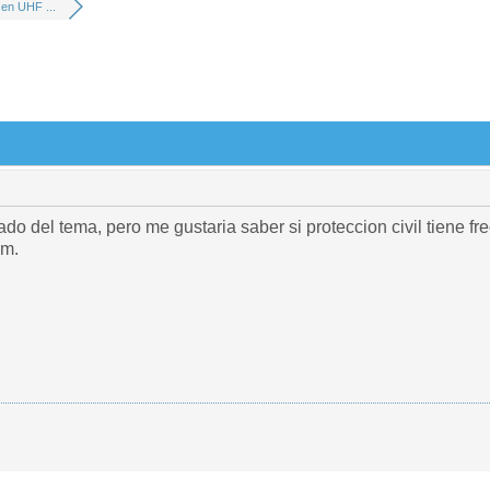
en UHF ...
do del tema, pero me gustaria saber si proteccion civil tiene 
cm.