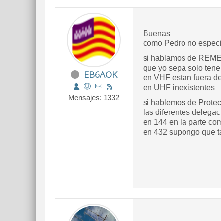
Buenas
como Pedro no especifi
si hablamos de REM
que yo sepa solo ten
EB6AOK
en VHF estan fuera d
en UHF inexistentes
Mensajes: 1332
si hablemos de Protec
las diferentes delega
en 144 en la parte com
en 432 supongo que ta