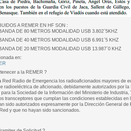
UIDOS A REMER EN HF SON :
 BANDA DE 80 METROS MODALIDAD USB 3.802´5KHZ
BANDA DE 40 METROS MODALIDAD USB 6.991´5 KHZ
BANDA DE 20 METROS MODALIDAD USB 13.987´0 KHZ
ionada en:
MER
rtenecer a la REMER ?
a Red Radio de Emergencia los radioaficionados mayores de eda
e radioeléctrica de aficionado, debidamente autorizados por la
ara la Sociedad de la Información del Ministerio de Industria,
os transceptores que cumplan las condiciones establecidas en l
an sido autorizados expresamente por la Dirección General de 
Red y que no hayan sido sancionados.
ramites de Solicitud ?