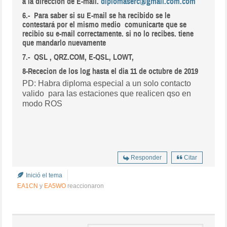
a la direccion de E-mail.
diplomaserc@gmail.com.com
6.- Para saber si su E-mail se ha recibido se le
contestará por el mismo medio comunicarte que se
recibio su e-mail correctamente. si no lo recibes. tiene
que mandarlo nuevamente
7.-
QSL , QRZ.COM, E-QSL, LOWT,
8-Rececion de los log hasta el dia 11 de octubre de 2019
PD: Habra diploma especial a un solo contacto
valido para las estaciones que realicen qso en
modo ROS
Responder
Citar
Inició el tema
EA1CN
y
EA5WO
reaccionaron