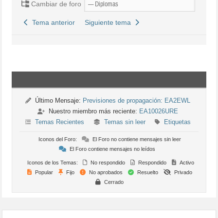
Cambiar de foro
Tema anterior
Siguiente tema
Último Mensaje:
Previsiones de propagación: EA2EWL
Nuestro miembro más reciente:
EA10026URE
Temas Recientes
Temas sin leer
Etiquetas
Iconos del Foro:
El Foro no contiene mensajes sin leer
El Foro contiene mensajes no leídos
Iconos de los Temas:
No respondido
Respondido
Activo
Popular
Fijo
No aprobados
Resuelto
Privado
Cerrado