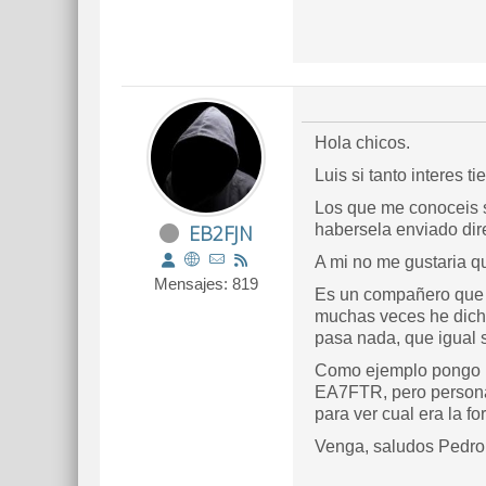
Hola chicos.
Luis si tanto interes 
Los que me conoceis s
EB2FJN
habersela enviado dir
A mi no me gustaria q
Mensajes: 819
Es un compañero que es
muchas veces he dicho
pasa nada, que igual s
Como ejemplo pongo l
EA7FTR, pero personal
para ver cual era la f
Venga, saludos Pedr