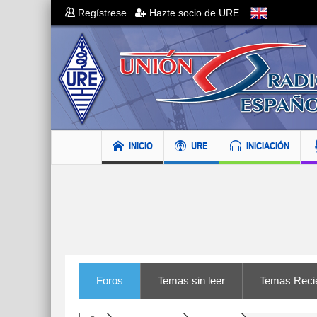
Regístrese
Hazte socio de URE
INICIO
URE
INICIACIÓN
Foros
Temas sin leer
Temas Reci