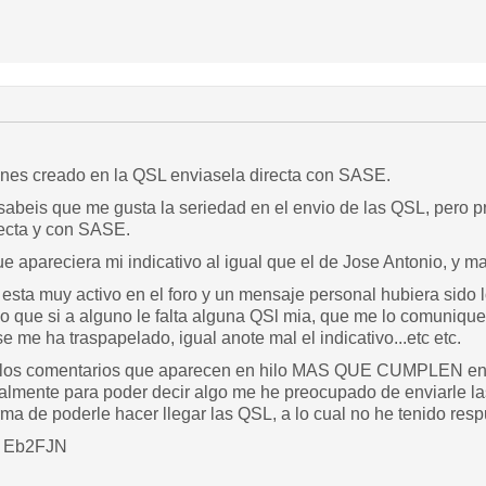
tienes creado en la QSL enviasela directa con SASE.
abeis que me gusta la seriedad en el envio de las QSL, pero pr
ecta y con SASE.
ue apareciera mi indicativo al igual que el de Jose Antonio, y
ta muy activo en el foro y un mensaje personal hubiera sido lo
 que si a alguno le falta alguna QSl mia, que me lo comunique 
e me ha traspapelado, igual anote mal el indicativo...etc etc.
os comentarios que aparecen en hilo MAS QUE CUMPLEN en r
mente para poder decir algo me he preocupado de enviarle la
orma de poderle hacer llegar las QSL, a lo cual no he tenido resp
o Eb2FJN