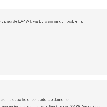
do varias de EA4WT, via Buró sin ningun problema.
 son las que he encontrado rapidamente.
 muy reciente, y me la envio directa y con SASE (no es necesario