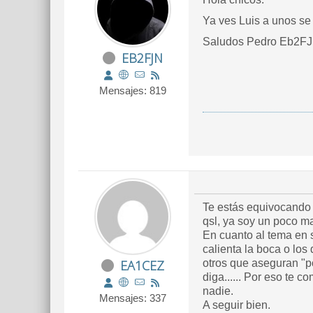
Ya ves Luis a unos se 
Saludos Pedro Eb2F
EB2FJN
Mensajes: 819
Te estás equivocando c
qsl, ya soy un poco m
En cuanto al tema en s
calienta la boca o los
EA1CEZ
otros que aseguran "p
diga...... Por eso te
nadie.
Mensajes: 337
A seguir bien.