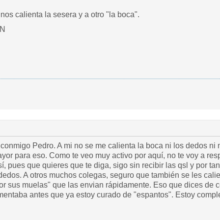
nos calienta la sesera y a otro "la boca".
JN
onmigo Pedro. A mi no se me calienta la boca ni los dedos ni na
ayor para eso. Como te veo muy activo por aquí, no te voy a re
í, pues que quieres que te diga, sigo sin recibir las qsl y por 
 dedos. A otros muchos colegas, seguro que también se les calie
or sus muelas" que las envian rápidamente. Eso que dices de c
 comentaba antes que ya estoy curado de "espantos". Estoy comp