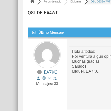
Foros de radio
Diplomas
QSL DE EA4WT
QSL DE EA4WT
Último Mensaje
Hola a todos:
Por ventura algun op
Muchas gracias
Saludos
EA7KC
Miguel, EA7KC
Mensajes: 33