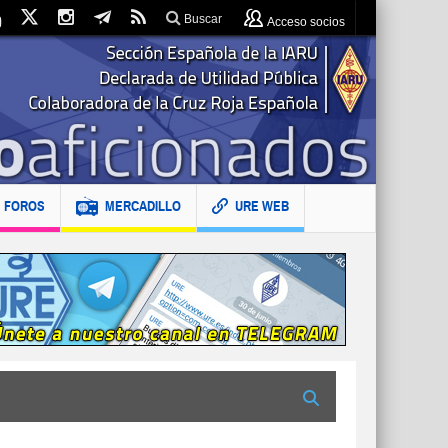
Buscar
Acceso socios
FOROS
MERCADILLO
URE WEB