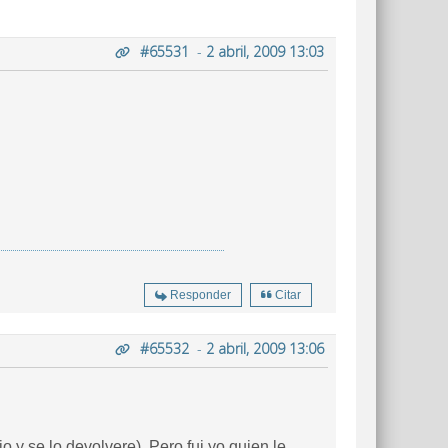
#65531
-
2 abril, 2009 13:03
Responder
Citar
#65532
-
2 abril, 2009 13:06
 y se lo devolvere). Pero fui yo quien le