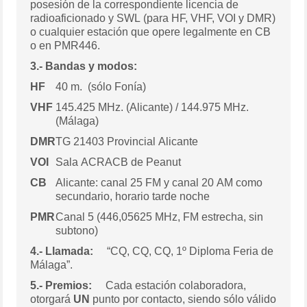
posesión de la correspondiente licencia de
radioaficionado y SWL (para HF, VHF, VOI y DMR)
o cualquier estación que opere legalmente en CB
o en PMR446.
3.- Bandas y modos:
HF
40 m. (sólo Fonía)
VHF
145.425 MHz. (Alicante) / 144.975 MHz.
(Málaga)
DMR
TG 21403 Provincial Alicante
VOI
Sala ACRACB de Peanut
CB
Alicante: canal 25 FM y canal 20 AM como
secundario, horario tarde noche
PMR
Canal 5 (446,05625 MHz, FM estrecha, sin
subtono)
4.- Llamada:
“CQ, CQ, CQ, 1º Diploma Feria de
Málaga”.
5.- Premios
:
Cada estación colaboradora,
otorgará
UN
punto por contacto, siendo sólo válido