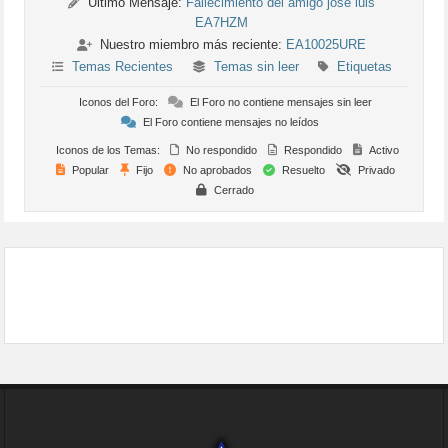
Último Mensaje:
Fallecimiento del amigo jose luis
EA7HZM
Nuestro miembro más reciente:
EA10025URE
Temas Recientes
Temas sin leer
Etiquetas
Iconos del Foro:
El Foro no contiene mensajes sin leer
El Foro contiene mensajes no leídos
Iconos de los Temas:
No respondido
Respondido
Activo
Popular
Fijo
No aprobados
Resuelto
Privado
Cerrado