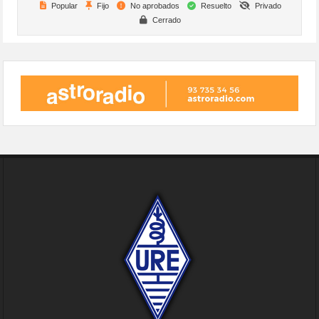
Popular
Fijo
No aprobados
Resuelto
Privado
Cerrado