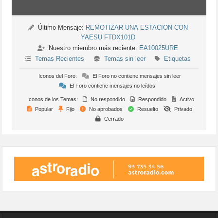
Último Mensaje:
REMOTIZAR UNA ESTACION CON
YAESU FTDX101D
Nuestro miembro más reciente:
EA10025URE
Temas Recientes
Temas sin leer
Etiquetas
Iconos del Foro:
El Foro no contiene mensajes sin leer
El Foro contiene mensajes no leídos
Iconos de los Temas:
No respondido
Respondido
Activo
Popular
Fijo
No aprobados
Resuelto
Privado
Cerrado