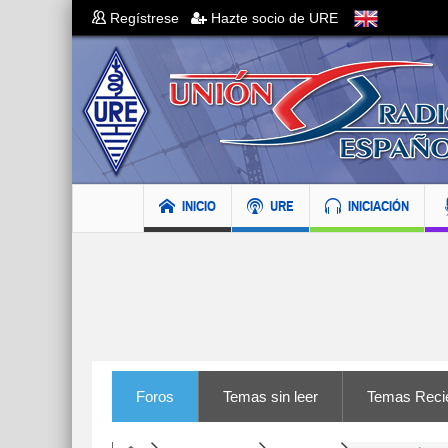
Regístrese
Hazte socio de URE
INICIO
URE
INICIACIÓN
Foros
Temas sin leer
Temas Reci