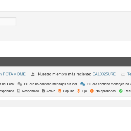
ión POTA y DME
Nuestro miembro más reciente:
EA10025URE
Te
s del Foro:
El Foro no contiene mensajes sin leer
El Foro contiene mensajes no l
espondido
Respondido
Activo
Popular
Fijo
No aprobados
Resu