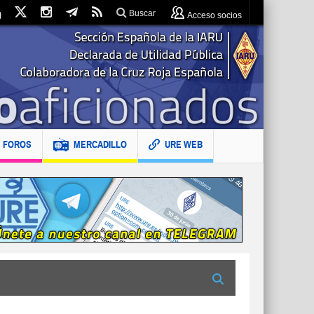
Buscar
Acceso socios
FOROS
MERCADILLO
URE WEB