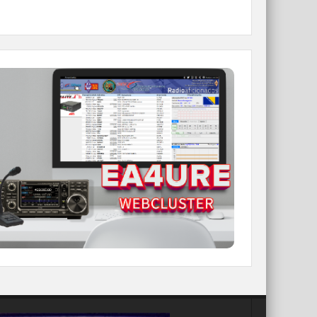
WEBCLUSTER EA4URE
Conoce el nuevo WebCluster de URE,
ahora con nuevos filtros e información y
compatible con GDURE
IR A WEBCLUSTER