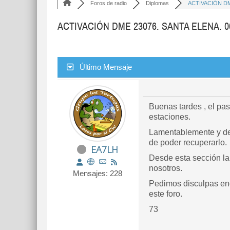
Foros de radio
Diplomas
ACTIVACIÓN DM
ACTIVACIÓN DME 23076. SANTA ELENA. 06
Último Mensaje
Buenas tardes , el pa
estaciones.
Lamentablemente y deb
de poder recuperarlo.
EA7LH
Desde esta sección la
nosotros.
Mensajes: 228
Pedimos disculpas enc
este foro.
73