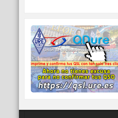
QDURE - https://qsl.ure.es
Imprime y confirma tus QSL en tan solo tres
click.
Nunca fue tan fácil y cómodo
el confirmar tus contactos.
IR A QDURE