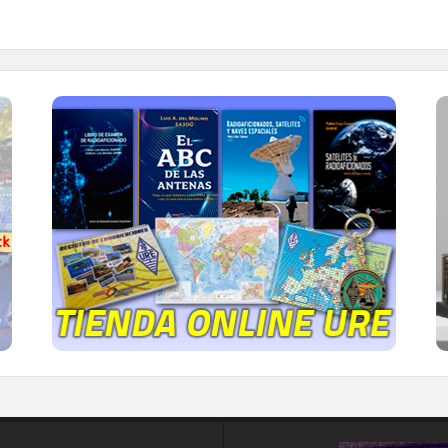
TIENDA ONLINE URE
Publicaciones, mapas, polos, camisetas,
gorras, tazas, forros polares y mucho más...
IR A LA TIENDA DE URE