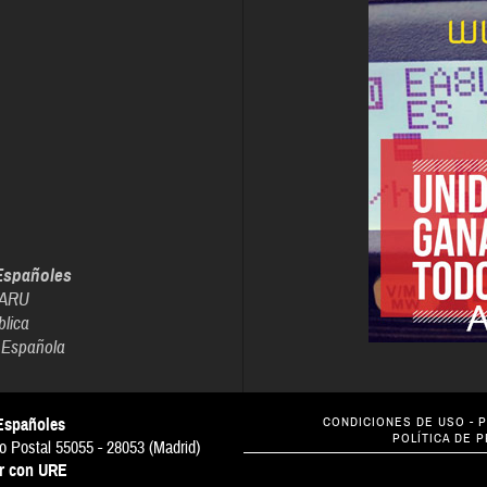
Españoles
IARU
blica
 Española
Españoles
CONDICIONES DE USO
-
P
POLÍTICA DE 
o Postal 55055 - 28053 (Madrid)
ar con URE