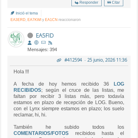
Responder
Citar
Inició el tema
EA3ERD
,
EA7KWI
y
EA1CN
reaccionaron
EA5FID
Mensajes: 394
#412594
-
25 junio, 2026 11:36
Hola !!!
A fecha de hoy hemos recibido 36
LOG
RECIBIDOS
; según el cruce de las listas, me
faltan por recibir 3 listas más, pero todavía
estamos en plazo de recepción de LOG. Bueno,
con el Lynx siempre estamos en plazo; los suelo
reclamar, hi, hi.
También he subido todos los
COMENTARIOS/FOTOS
recibidos hasta el