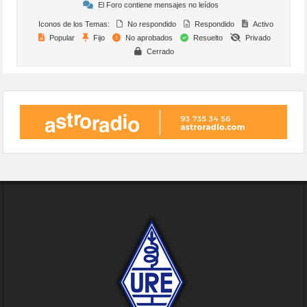
El Foro contiene mensajes no leídos
Iconos de los Temas:
No respondido
Respondido
Activo
Popular
Fijo
No aprobados
Resuelto
Privado
Cerrado