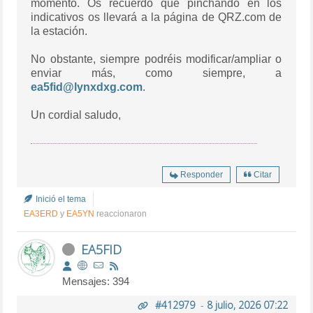
momento. Os recuerdo que pinchando en los
indicativos os llevará a la página de QRZ.com de
la estación.
No obstante, siempre podréis modificar/ampliar o
enviar más, como siempre, a
ea5fid@lynxdxg.com
.
Un cordial saludo,
Responder
Citar
Inició el tema
EA3ERD
y
EA5YN
reaccionaron
EA5FID
Mensajes: 394
#412979
-
8 julio, 2026 07:22