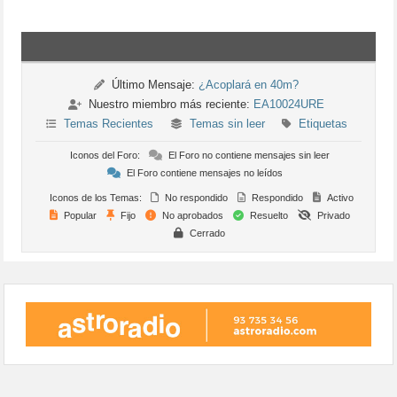
Último Mensaje:
¿Acoplará en 40m?
Nuestro miembro más reciente:
EA10024URE
Temas Recientes
Temas sin leer
Etiquetas
Iconos del Foro:
El Foro no contiene mensajes sin leer
El Foro contiene mensajes no leídos
Iconos de los Temas:
No respondido
Respondido
Activo
Popular
Fijo
No aprobados
Resuelto
Privado
Cerrado