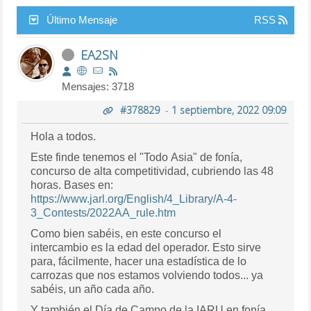
Último Mensaje
RSS
EA2SN
Mensajes: 3718
#378829
-
1 septiembre, 2022 09:09
Hola a todos.
Este finde tenemos el "Todo Asia" de fonía,
concurso de alta competitividad, cubriendo las 48
horas. Bases en:
https://www.jarl.org/English/4_Library/A-4-
3_Contests/2022AA_rule.htm
Como bien sabéis, en este concurso el
intercambio es la edad del operador. Esto sirve
para, fácilmente, hacer una estadística de lo
carrozas que nos estamos volviendo todos... ya
sabéis, un año cada año.
Y también el Día de Campo de la IARU en fonía,