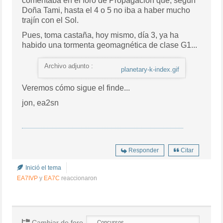
comentaba en el foro de Propagación que, según
Doña Tami, hasta el 4 o 5 no iba a haber mucho
trajín con el Sol.
Pues, toma castaña, hoy mismo, día 3, ya ha
habido una tormenta geomagnética de clase G1...
Archivo adjunto :
planetary-k-index.gif
Veremos cómo sigue el finde...
jon, ea2sn
Responder
Citar
Inició el tema
EA7IVP
y
EA7C
reaccionaron
Cambiar de foro