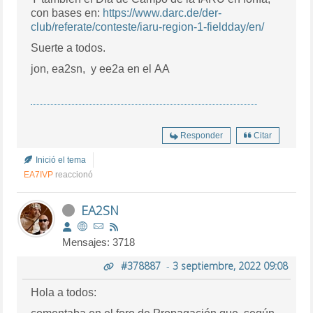
con bases en:
https://www.darc.de/der-
club/referate/conteste/iaru-region-1-fieldday/en/
Suerte a todos.
jon, ea2sn, y ee2a en el AA
Responder
Citar
Inició el tema
EA7IVP
reaccionó
EA2SN
Mensajes: 3718
#378887
-
3 septiembre, 2022 09:08
Hola a todos: