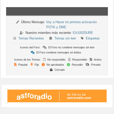
Último Mensaje:
Voy a Hacer mi primera activación
POTA y DME
Nuestro miembro más reciente:
EA10025URE
Temas Recientes
Temas sin leer
Etiquetas
Iconos del Foro:
El Foro no contiene mensajes sin leer
El Foro contiene mensajes no leídos
Iconos de los Temas:
No respondido
Respondido
Activo
Popular
Fijo
No aprobados
Resuelto
Privado
Cerrado