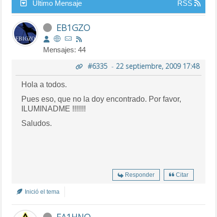
Último Mensaje
RSS
EB1GZO
Mensajes: 44
#6335
-
22 septiembre, 2009 17:48
Hola a todos.
Pues eso, que no la doy encontrado. Por favor,
ILUMINADME !!!!!!!
Saludos.
Responder
Citar
Inició el tema
EA1HNO