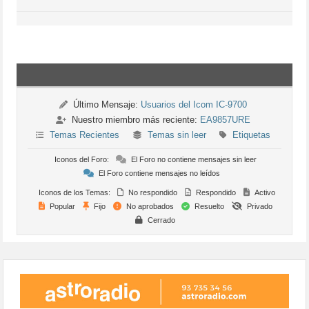
Último Mensaje:
Usuarios del Icom IC-9700
Nuestro miembro más reciente:
EA9857URE
Temas Recientes
Temas sin leer
Etiquetas
Iconos del Foro:
El Foro no contiene mensajes sin leer
El Foro contiene mensajes no leídos
Iconos de los Temas:
No respondido
Respondido
Activo
Popular
Fijo
No aprobados
Resuelto
Privado
Cerrado