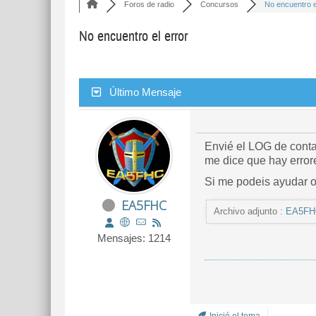
Foros de radio
Concursos
No encuentro el
No encuentro el error
Último Mensaje
Envié el LOG de conta
me dice que hay error
Si me podeis ayudar o
EA5FHC
Archivo adjunto :
EA5FHC
Mensajes: 1214