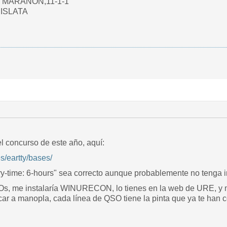
MARAÑON,11-1-1
MISLATA
el concurso de este año, aquí:
s/eartty/bases/
ry-time: 6-hours" sea correcto aunque probablemente no tenga i
s, me instalaría WINURECON, lo tienes en la web de URE, y m
ocar a manopla, cada línea de QSO tiene la pinta que ya te han