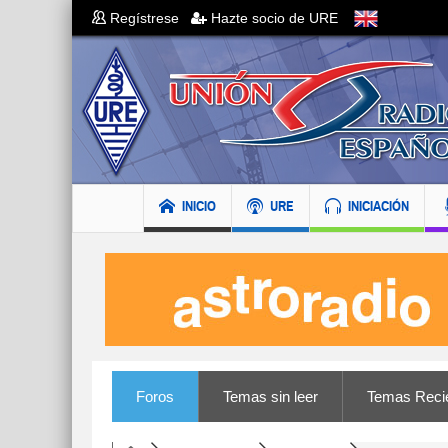
Regístrese
Hazte socio de URE
INICIO
URE
INICIACIÓN
Foros
Temas sin leer
Temas Reci