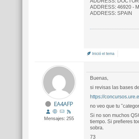
ADDRESS: DOCTOR 
ADDRESS: 46920 - 
ADDRESS: SPAIN
Inició el tema
Buenas,
si revisas las bases d
https://concursos.ure.e
EA4AFP
no veo que tu "catego
Si no son muchos QSO
Mensajes: 255
tiempo. Si prefieres t
sobra.
73