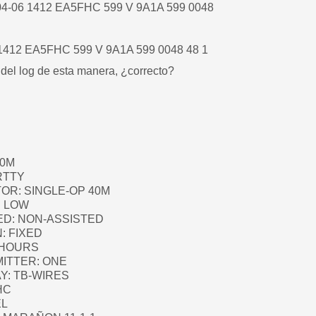
04-06 1412 EA5FHC 599 V 9A1A 599 0048
1412 EA5FHC 599 V 9A1A 599 0048 48 1
 del log de esta manera, ¿correcto?
40M
RTTY
R: SINGLE-OP 40M
 LOW
D: NON-ASSISTED
: FIXED
-HOURS
ITTER: ONE
: TB-WIRES
HC
EL