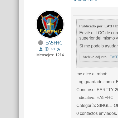
Inició el tema
Publicado por: EA5FHC
Envié el LOG de con
superior del mismo y
EA5FHC
Si me podeis ayudar 
Mensajes: 1214
Archivo adjunto :
EA5F
me dice el robot:
Log guardado como: 
Concurso: EARTTY 2
Indicativo: EA5FHC
Categoría: SINGLE-
0 contactos enviados.