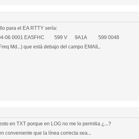
llo para el EA RTTY sería:
4-04-06 0001 EA5FHC 599 V 9A1A 599 0048
 (Freq Md...) que está debajo del campo EMAIL.
uesto en TXT porque en LOG no me lo permitia ¿...?
 conveniente que la línea correcta sea...