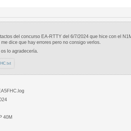
tactos del concurso EA-RTTY del 6/7/2024 que hice con el N1M
 me dice que hay errores pero no consigo verlos.
os lo agradecería.
HC.txt
EA5FHC.log
024
OP 40M