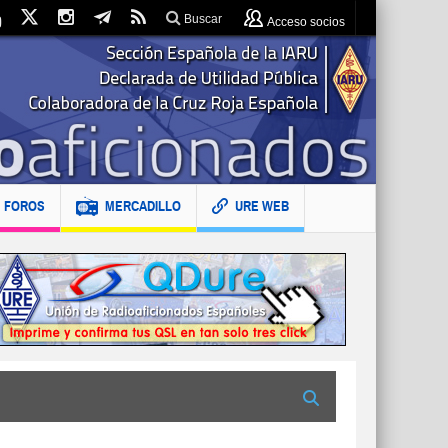
Buscar
Acceso socios
FOROS
MERCADILLO
URE WEB