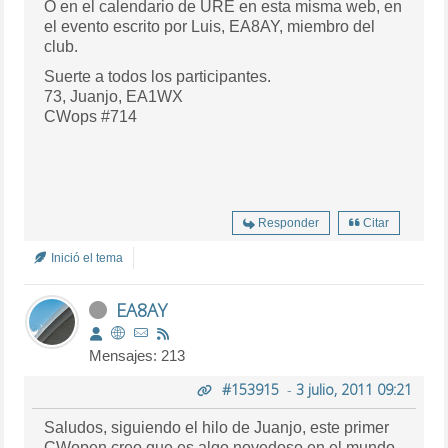
O en el calendario de URE en esta misma web, en
el evento escrito por Luis, EA8AY, miembro del
club.
Suerte a todos los participantes.
73, Juanjo, EA1WX
CWops #714
Responder
Citar
Inició el tema
EA8AY
Mensajes: 213
#153915
-
3 julio, 2011 09:21
Saludos, siguiendo el hilo de Juanjo, este primer
CWopen creo que es algo novedoso en el mundo