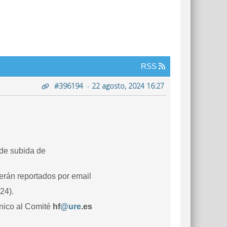
RSS
#396194
-
22 agosto, 2024 16:27
 de subida de
serán reportados por email
24).
ónico al Comité
hf
@ure
.es