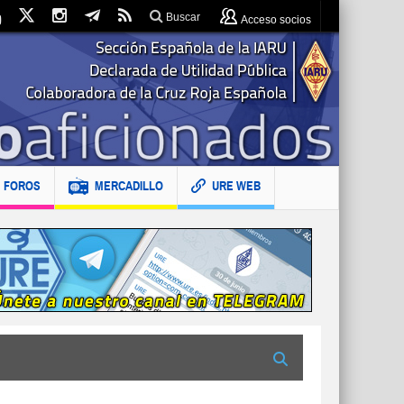
Buscar
Acceso socios
FOROS
MERCADILLO
URE WEB