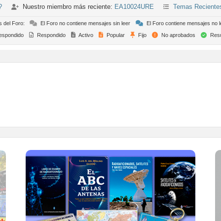
?
Nuestro miembro más reciente:
EA10024URE
Temas Reciente
s del Foro:
El Foro no contiene mensajes sin leer
El Foro contiene mensajes no l
espondido
Respondido
Activo
Popular
Fijo
No aprobados
Resu
TIENDA ONLINE URE
Publicaciones, mapas, polos, camisetas,
gorras, tazas, forros polares y mucho más...