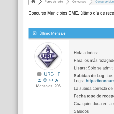
Foros de radio
Concursos
Concurso Munic
Concurso Municipios CME, último día de recep
Último Mensaje
Hola a todos:
Para los más rezagado
Listas:
Sólo se admitir
URE-HF
Subidas de Log:
Los
Logs:
https://concur
Mensajes: 206
La subida correcta de 
Fecha tope de recepc
Cualquier duda en la r
Saludos