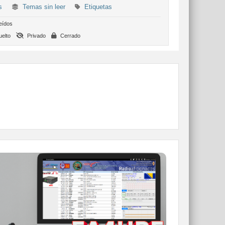
s
Temas sin leer
Etiquetas
eídos
elto
Privado
Cerrado
WEBCLUSTER EA4URE
Conoce el nuevo WebCluster de URE,
ahora con nuevos filtros e información y
compatible con GDURE