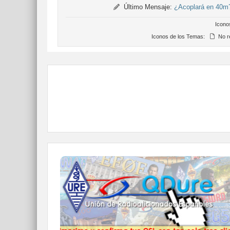
Último Mensaje:
¿Acoplará en 40m
Icono
Iconos de los Temas:
No r
QDURE - https://qsl.ure.es
Imprime y confirma tus QSL en tan solo tres
click.
Nunca fue tan fácil y cómodo