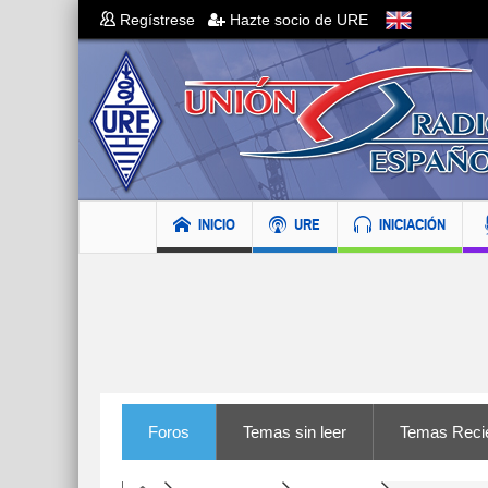
Regístrese
Hazte socio de URE
INICIO
URE
INICIACIÓN
Foros
Temas sin leer
Temas Reci