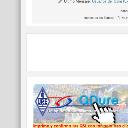
Último Mensaje:
Usuarios del Icom IC
Icono
Iconos de los Temas:
No r
QDURE - https://qsl.ure.es
Imprime y confirma tus QSL en tan solo tres
click.
Nunca fue tan fácil y cómodo