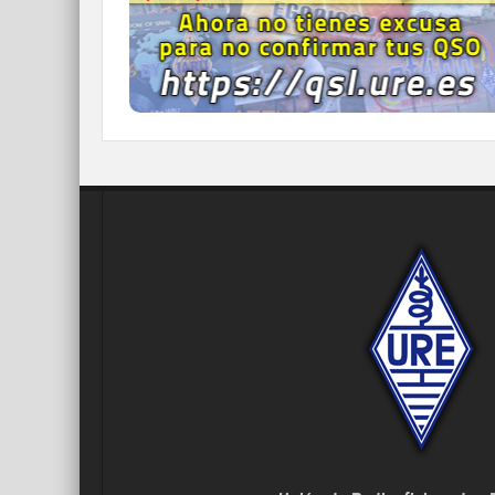
el confirmar tus contactos.
IR A QDURE