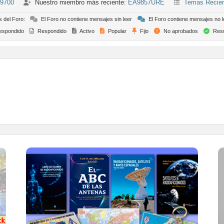
-9700
Nuestro miembro más reciente:
EA9857URE
Temas Recie
s del Foro:
El Foro no contiene mensajes sin leer
El Foro contiene mensajes no l
espondido
Respondido
Activo
Popular
Fijo
No aprobados
Resu
TIENDA ONLINE URE
Publicaciones, mapas, polos, camisetas,
gorras, tazas, forros polares y mucho más...