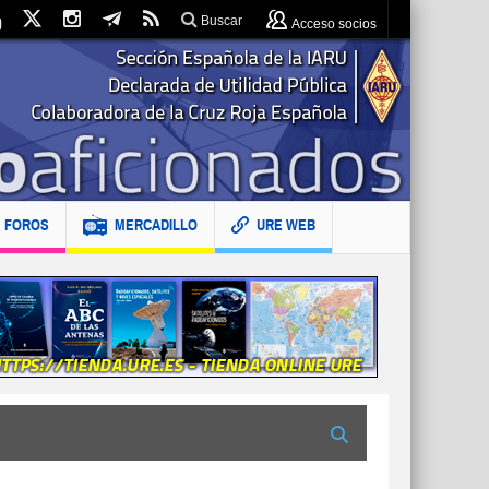
Buscar
Acceso socios
FOROS
MERCADILLO
URE WEB