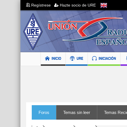
Regístrese
Hazte socio de URE
INICIO
URE
INICIACIÓN
Foros
Temas sin leer
Temas Reci