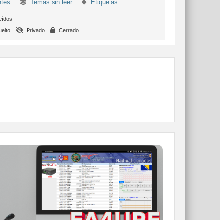
ntes
Temas sin leer
Etiquetas
eídos
elto
Privado
Cerrado
WEBCLUSTER EA4URE
Conoce el nuevo WebCluster de URE,
ahora con nuevos filtros e información y
compatible con GDURE