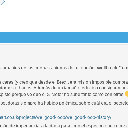
os amantes de las buenas antenas de recepción. Wellbrook Commu
 caras (y creo que desde el Brexit era misión imposible compr
ntornos urbanos. Además de un tamaño reducido consiguen una
piste porque ve que el S-Meter no sube tanto como con otras
etidoras siempre ha habido polémica sobre cuál era el secreto 
art.co.uk/projects/wellgood-loop/wellgood-loop-history/
ación de impedancia adaptada para todo el espectro que cubre 