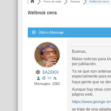
Foros de radio
Antenas
Wellbrook cierra
Wellbrook cierra
Último Mensaje
Buenas,
Malas noticias para l
por jubilación.
EA2EKH
Ya se que son antenas
especialmente para e
haya gente que se des
Mensajes: 1082
Aunque hay otras comp
página web,
https://www.george-sm
se trata de una adapt