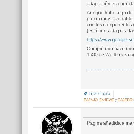
adaptación es correct
Aunque hubo algo de 
precio muy razonable.
con los componentes (
(está pensada para las
https://www.george-sm
Compré uno hace unos 
1530 de Wellbrook co
Inició el tema
EA2AJO
,
EA4EWE
y
EA3ERD
Pagina añadida a marc