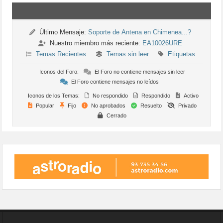
Último Mensaje:
Soporte de Antena en Chimenea...?
Nuestro miembro más reciente:
EA10026URE
Temas Recientes
Temas sin leer
Etiquetas
Iconos del Foro:
El Foro no contiene mensajes sin leer
El Foro contiene mensajes no leídos
Iconos de los Temas:
No respondido
Respondido
Activo
Popular
Fijo
No aprobados
Resuelto
Privado
Cerrado