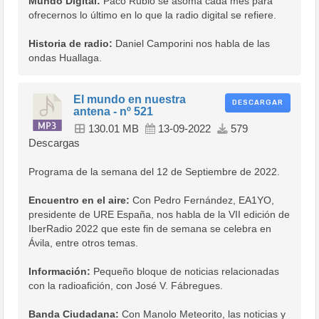
Mundo Digital:
Paco Rubio se asoma cada mes para
ofrecernos lo último en lo que la radio digital se refiere.
Historia de radio:
Daniel Camporini nos habla de las
ondas Huallaga.
El mundo en nuestra
DESCARGAR
antena - nº 521
130.01 MB
13-09-2022
579
Descargas
Programa de la semana del 12 de Septiembre de 2022.
Encuentro en el aire:
Con Pedro Fernández, EA1YO,
presidente de URE España, nos habla de la VII edición de
IberRadio 2022 que este fin de semana se celebra en
Ávila, entre otros temas.
Información:
Pequeño bloque de noticias relacionadas
con la radioafición, con José V. Fábregues.
Banda Ciudadana:
Con Manolo Meteorito, las noticias y